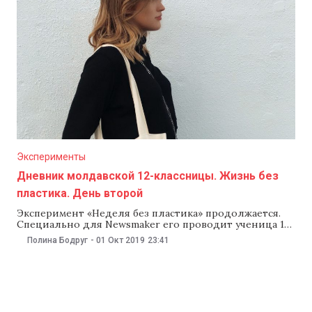
пишут, что
Эксперименты
Дневник молдавской 12-классницы. Жизнь без
пластика. День второй
Эксперимент «Неделя без пластика» продолжается.
Специально для Newsmaker его проводит ученица 12
класса Полина Бодруг. Она пытается минимизировать
Полина Бодруг
-
01 Окт 2019
23:41
использование пластиковой упаковки в
повседневной жизни. Пользователи соцсетей
активно комментируют эти попытки — указывают на
ошибки Полины, дают подсказки или вовсе ругают. О
том, как прошел второй день эксперимента, читайте в
заметках