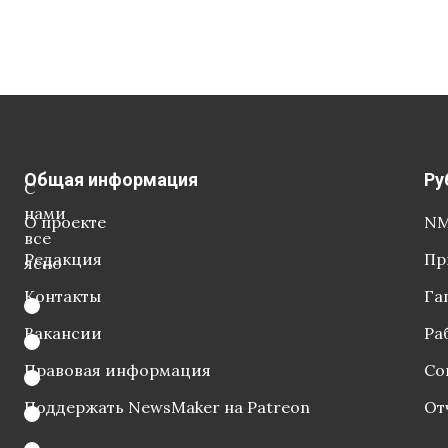
Общая информация
Ру
С
нами
О проекте
NM
все
Редакция
Пр
ясно
Контакты
Га
Вакансии
Ра
Правовая информация
Со
Поддержать NewsMaker на Patreon
От