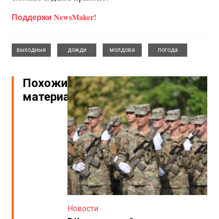
Поддержи NewsMaker!
,
,
,
выходные
дожди
молдова
погода
Похожие
материалы
Новости