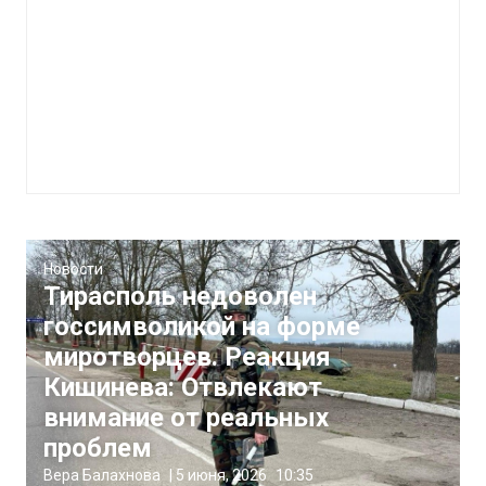
Новости
Тирасполь недоволен
госсимволикой на форме
миротворцев. Реакция
Кишинева: Отвлекают
внимание от реальных
проблем
Вера Балахнова
|
5 июня, 2026
10:35