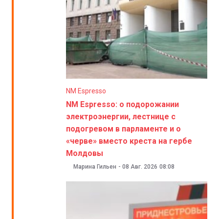
NM Espresso
NM Espresso: о подорожании
электроэнергии, лестнице с
подогревом в парламенте и о
«черве» вместо креста на гербе
Молдовы
Марина Гильен
-
08 Авг. 2026
08:08