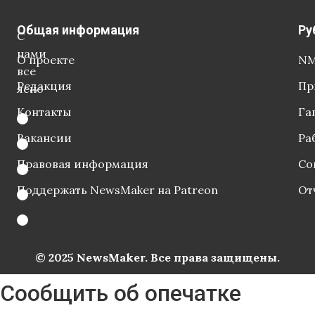
Общая информация
Ру
С
нами
О проекте
NM
все
Редакция
Пр
ясно
Контакты
Га
Вакансии
Ра
Правовая информация
Со
Поддержать NewsMaker на Patreon
От
© 2025 NewsMaker. Все права защищены.
Сообщить об опечатке