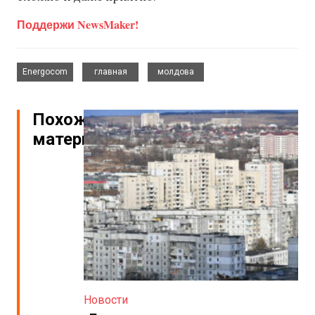
Поддержи NewsMaker!
,
,
Energocom
главная
молдова
Похожие
материалы
Новости