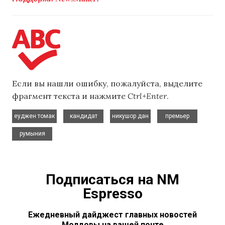
Если вы нашли ошибку, пожалуйста, выделите
фрагмент текста и нажмите
Ctrl+Enter
.
,
,
,
,
еуджен томак
кандидат
никушор дан
премьер
румыния
Подписаться на NM
Espresso
Ежедневный дайджест главных новостей
Молдовы на вашей почте