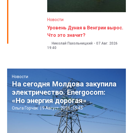
Новости
Уровень Дуная в Венгрии вырос.
Что это значит?
Николай Пахольницкий
-
07 Авг. 2026
19:40
Новости
На сегодня Молдова закупила
электричество. Energocom:
«Но энергия дорогая»
Ольга Горчак
|
9 Август, 2026
15:45