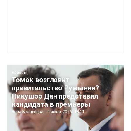
Новости
Томак возглавит
правительство Румынии?
Никушор Дан представил
кандидата в премьеры
Вера Балахнова
|
4 июня, 2026
18:11