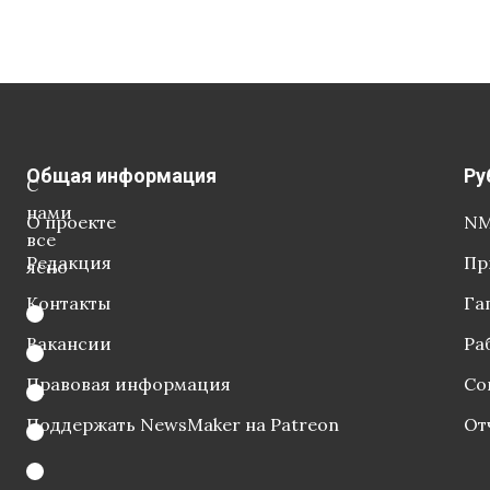
Общая информация
Ру
С
нами
О проекте
NM
все
Редакция
Пр
ясно
Контакты
Га
Вакансии
Ра
Правовая информация
Со
Поддержать NewsMaker на Patreon
От