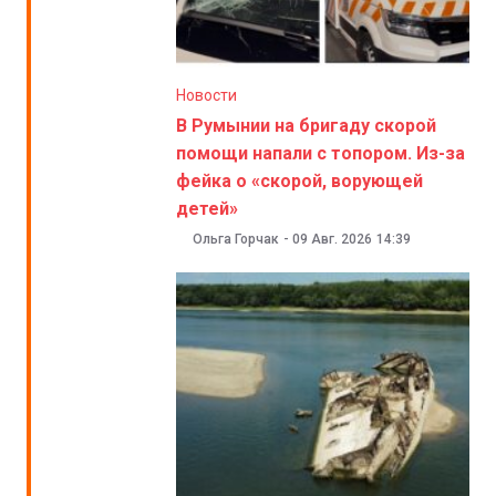
Новости
В Румынии на бригаду скорой
помощи напали с топором. Из-за
фейка о «скорой, ворующей
детей»
Ольга Горчак
-
09 Авг. 2026
14:39