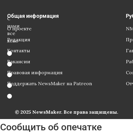
Общая информация
Ру
С
нами
О проекте
NM
все
Редакция
Пр
ясно
Контакты
Га
Вакансии
Ра
Правовая информация
Со
Поддержать NewsMaker на Patreon
От
© 2025 NewsMaker. Все права защищены.
Сообщить об опечатке