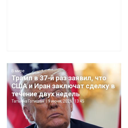
В мире
Трамп в 37-й раз заявил, что
США и Иран заключат сделку в
течение двух недель
Татьяна Готишан
|
9 июня, 2026
13:45