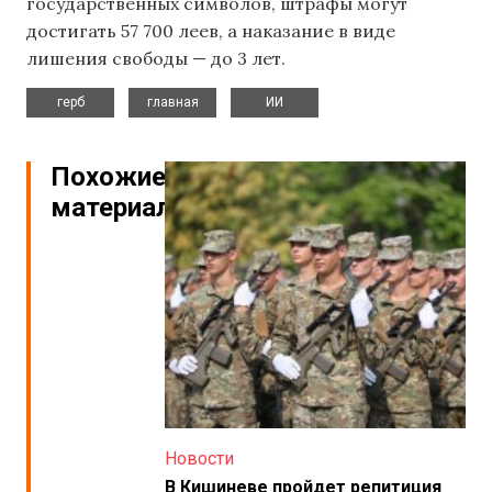
государственных символов, штрафы могут
достигать 57 700 леев, а наказание в виде
лишения свободы — до 3 лет.
,
,
герб
главная
ИИ
Похожие
материалы
Новости
В Кишиневе пройдет репитиция