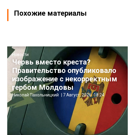
Похожие материалы
Новости
Червь вместо креста?
Правительство опубликовало
изображение с некорректным
гербом Молдовы
Николай Пахольницкий
|
7 Август, 2026
18:24