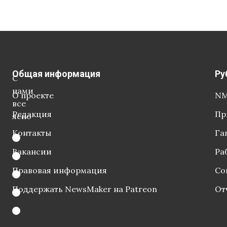
Общая информация
Ру
С
нами
О проекте
NM
все
Редакция
Пр
ясно
Контакты
Га
Вакансии
Ра
Правовая информация
Со
Поддержать NewsMaker на Patreon
От