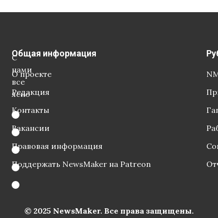
Общая информация
Ру
С
нами
О проекте
NM
все
Редакция
Пр
ясно
Контакты
Га
Вакансии
Ра
Правовая информация
Со
Поддержать NewsMaker на Patreon
От
© 2025 NewsMaker. Все права защищены.