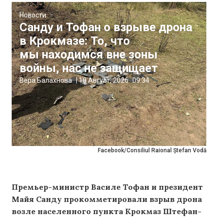
Новости
Санду и Тофан о взрыве дрона
в Крокмазе: То, что
мы находимся вне зоны
войны, нас не защищает
Вера Балахнова
|
10 Август, 2026
09:34
Facebook/Consiliul Raional Ștefan Vodă
Премьер-министр Василе Тофан и президент
Майя Санду прокомметировали взрыв дрона
возле населенного пункта Крокмаз Штефан-