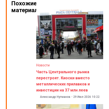
Похожие
материалы
Новости
Часть Центрального рынка
перестроят. Киоски вместо
металлических прилавков и
инвестиции на 37 млн леев
Александр Нугманов
-
29 Июл 2026
10:22