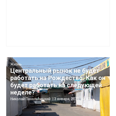
Жизнь
Центральный рынок не будет
работать на Рождество. Как он
будет работать на следующей
неделе?
Николай Пахольницкий
|
3 января, 2021
15:43