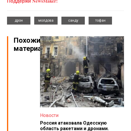
Поддержи NewsMaker!
,
,
,
дрон
молдова
санду
тофан
Похожие
материалы
Новости
Россия атаковала Одесскую
область ракетами и дронами.