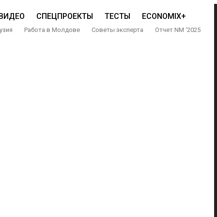
ВИДЕО
СПЕЦПРОЕКТЫ
ТЕСТЫ
ECONOMIX+
узия
Работа в Молдове
Советы эксперта
Отчет NM ‘2025