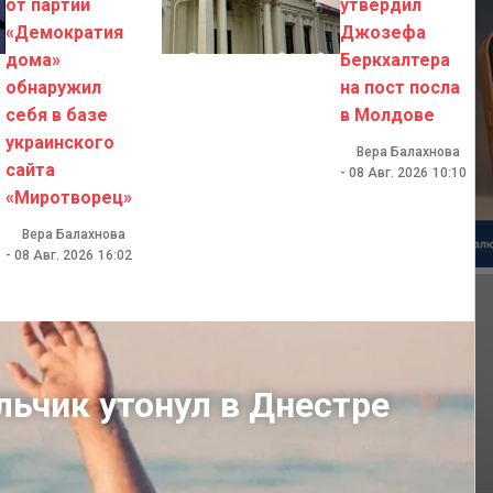
от партии
утвердил
«Демократия
Джозефа
дома»
Беркхалтера
обнаружил
на пост посла
себя в базе
в Молдове
украинского
Вера Балахнова
сайта
-
08 Авг. 2026
10:10
«Миротворец»
Вера Балахнова
-
08 Авг. 2026
16:02
льчик утонул в Днестре