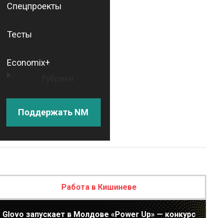
Спецпроекты
Тесты
Economix+
Рубрики
Поддержать NM
Работа в Кишиневе
Glovo запускает в Молдове «Power Up» — конкурс