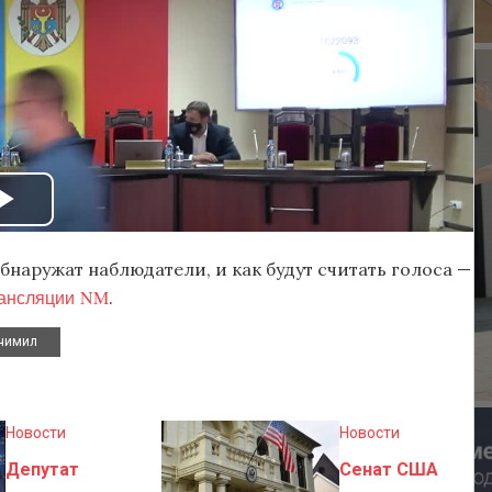
бнаружат наблюдатели, и как будут считать голоса —
ансляции NM
.
чимил
Новости
Новости
Депутат
Сенат США