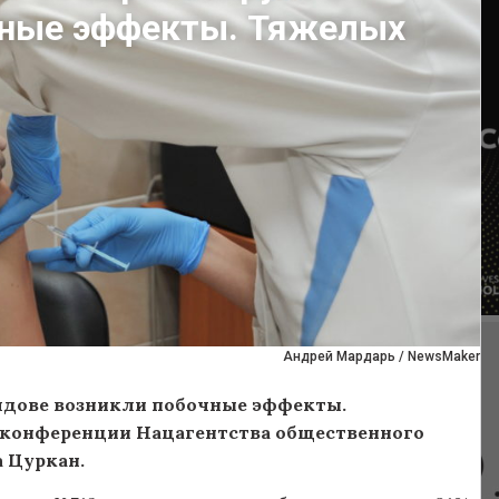
чные эффекты. Тяжелых
Андрей Мардарь / NewsMaker
олдове возникли побочные эффекты.
с-конференции Нацагентства общественного
 Цуркан.