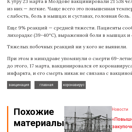
К утру 23 марта в Молдове вакцинировали 21 538 че
из них — легкие. Чаще всего это повышенная темпера
слабость, боль в мышцах и суставах, головная боль.
Еще 9% реакций — средней тяжести. Пациенты сооб
лихорадке (39-40°C), выраженной боли в мышцах и 
Тяжелых побочных реакций ни у кого не выявили.
При этом в минздраве упомянули о смерти 69-летн
до этого, 17 марта, вакцинировался от коронавирус
инфаркта, и его смерть никак не связана с вакцино
,
,
вакцинация
главная
коронавирус
Похожие
Новости
«Повыш
материалы
закупоч