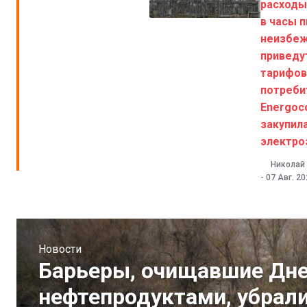
расходы
в часы п
неизбе
приведу
тарифов
потреби
Energo
закупил
электро
Николай
-
07 Авг. 2
Новости
Барьеры, очищавшие Дне
нефтепродуктами, убрали