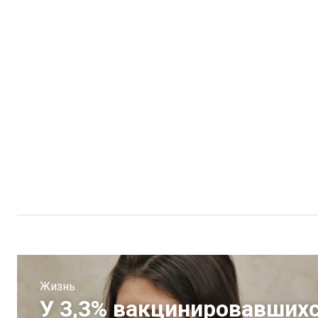
Жизнь
У 3,3% вакцинировавшихс