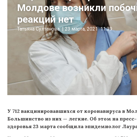
Молдове возникли побо
реакций нет
Татьяна Султанова
|
23 марта, 2021
11:39
У 712 вакцинировавшихся от коронавируса в М
Большинство из них — легкие. Об этом на прес
здоровья 23 марта сообщила эпидемиолог Лаура