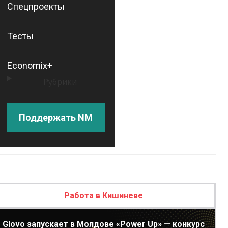
Спецпроекты
Тесты
Economix+
Рубрики
Поддержать NM
Работа в Кишиневе
Glovo запускает в Молдове «Power Up» — конкурс