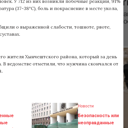
ловек. У 712 из них возникли побочные реакции, 91%
тура (37-38°C), боль и покраснение в месте укола,
щили о выраженной слабости, тошноте, рвоте,
суставах.
его жителя Хынчештского района, который за день
а. В ведомстве отметили, что мужчина скончался от
й
.
Новости
енные
Безопасность или
ные
неоправданные