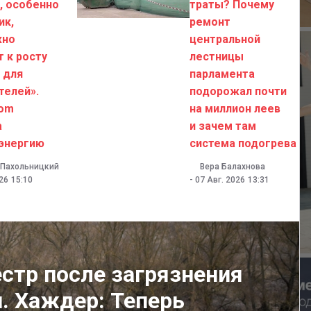
, особенно
траты? Почему
ик,
ремонт
жно
центральной
т к росту
лестницы
 для
парламента
телей».
подорожал почти
com
на миллион леев
а
и зачем там
энергию
система подогрева
 Пахольницкий
Вера Балахнова
026
15:10
-
07 Авг. 2026
13:31
стр после загрязнения
. Хаждер: Теперь