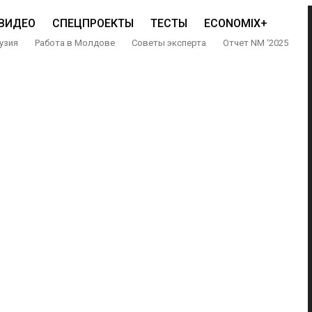
ВИДЕО
СПЕЦПРОЕКТЫ
ТЕСТЫ
ECONOMIX+
узия
Работа в Молдове
Советы эксперта
Отчет NM ‘2025