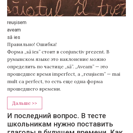
reușisem
aveam
să ies
Правильно!
Ошибка!
Форма „să ies” стоит в conjunctiv prezent. В
румынском языке это наклонение можно
определить по частице „să”. „Aveam” — это
прошедшее время imperfect, а „reușisem” — mai
mult ca perfect, то есть еще одна форма
прошедшего времени.
Дальше >>
И последний вопрос. В тесте
школьникам нужно поставить
глаголы в будущем времени. Как