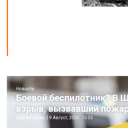
Новости
Боевой беспилотник? В 
взрыв, вызвавший пожар
Ольга Горчак
|
9 Август, 2026
13:35