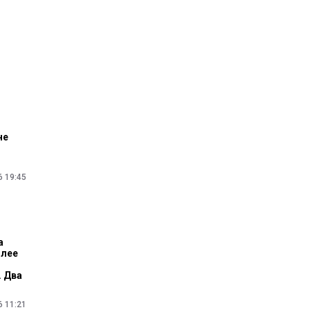
не
6 19:45
а
олее
. Два
6 11:21