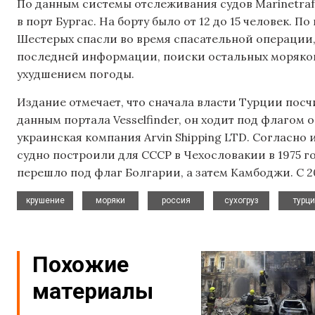
По данным системы отслеживания судов Marinetraff
в порт Бургас. На борту было от 12 до 15 человек. 
Шестерых спасли во время спасательной операции
последней информации, поиски остальных моряков
ухудшением погоды.
Издание отмечает, что сначала власти Турции посч
данным портала Vesselfinder, он ходит под флагом 
украинская компания Arvin Shipping LTD. Согласн
судно построили для СССР в Чехословакии в 1975 г
перешло под флаг Болгарии, а затем Камбоджи. С 20
,
,
,
,
крушение
моряки
россия
сухогруз
турц
Похожие
материалы