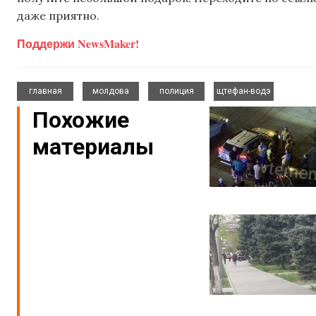
даже приятно.
Поддержи NewsMaker!
,
,
,
главная
молдова
полиция
щтефан-водэ
Похожие
материалы