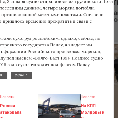
ic, 2 января судно отправилось из грузинского Поти
По последним данным, четыре моряка погибли.
, организованной местными властями. Согласно
 пришлось временно прекратить в связи с
итали сухогруз российским, однако, сейчас, по
островного государства Палау, а владеет им
о информации Российского профсоюза моряков,
оду под именем «Волго-Балт 189». Позднее судно
16 года сухогруз ходит под флагом Палау.
,
ия
украина
Новости
Новости
Россия
На КПП
атаковала
Молдовы и