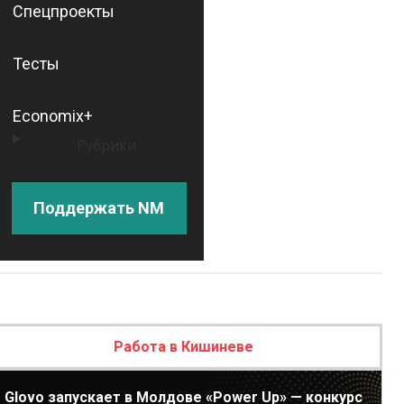
Спецпроекты
Тесты
Economix+
Рубрики
Поддержать NM
Работа в Кишиневе
Glovo запускает в Молдове «Power Up» — конкурс