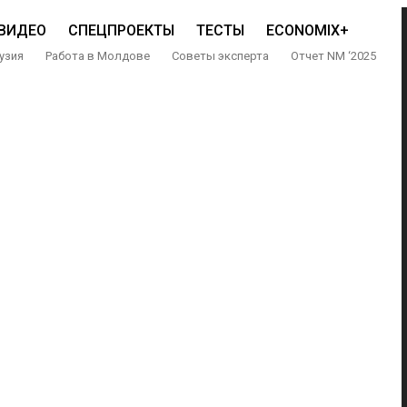
ВИДЕО
СПЕЦПРОЕКТЫ
ТЕСТЫ
ECONOMIX+
узия
Работа в Молдове
Советы эксперта
Отчет NM ‘2025