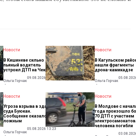
Новости
Новости
В Кишиневе сильно
В Кагульском райо
пьяный водитель
нашли фрагменты
устроил ДТП на Чеканах
дрона-камикадзе
09.08.2026 13:03
05.08.202
Ольга Горчак
Ольга Горчак
Новости
Новости
Угроза взрыва в здании
В Молдове с начал
суда Буюкан.
года произошло б
Сообщение оказалось
70 ДТП с участием
ложным
электросамокатов
человека погибли
05.08.2026 13:23
Ольга Горчак
03.08.202