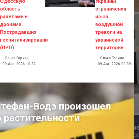
Одесскую
Украины
область
ограничения
ракетами и
из-за
дронами.
воздушной
Пострадавших
тревоги на
госпитализировали
украинской
(UPD)
территории
Ольга Горчак
Ольга Горчак
-
09 Авг. 2026
10:32
-
09 Авг. 2026
09:39
Штефан-Водэ произошел
 растительности