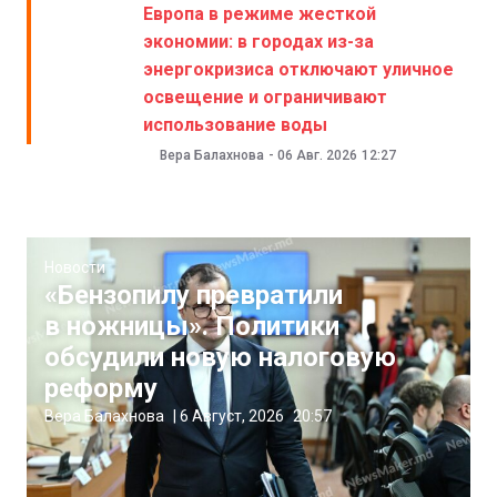
Европа в режиме жесткой
экономии: в городах из-за
энергокризиса отключают уличное
освещение и ограничивают
использование воды
Вера Балахнова
-
06 Авг. 2026
12:27
Новости
«Бензопилу превратили
в ножницы». Политики
обсудили новую налоговую
реформу
Вера Балахнова
|
6 Август, 2026
20:57