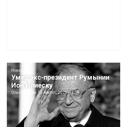
Новости
Умер экс-президент Румынии
Ион Илиеску
Ольга Горчак
|
5 Август, 2025
18:04