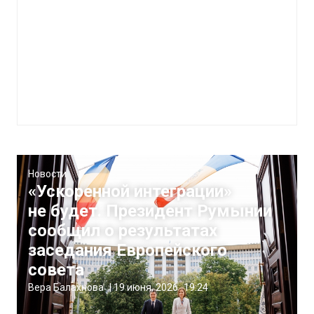
Новости
«Ускоренной интеграции»
не будет. Президент Румынии
сообщил о результатах
заседания Европейского
совета
Вера Балахнова
|
19 июня, 2026
19:24