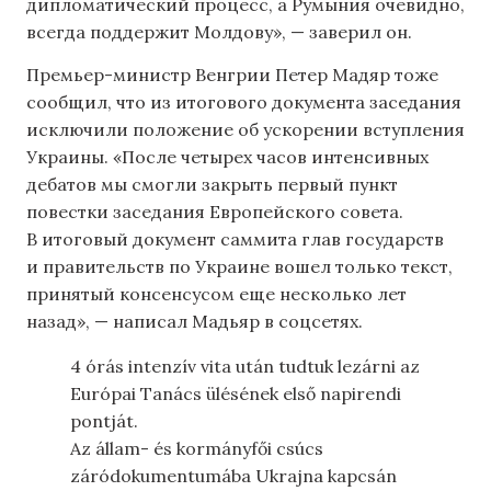
дипломатический процесс, а Румыния очевидно,
всегда поддержит Молдову», — заверил он.
Премьер-министр Венгрии Петер Мадяр тоже
сообщил, что из итогового документа заседания
исключили положение об ускорении вступления
Украины. «После четырех часов интенсивных
дебатов мы смогли закрыть первый пункт
повестки заседания Европейского совета.
В итоговый документ саммита глав государств
и правительств по Украине вошел только текст,
принятый консенсусом еще несколько лет
назад», — написал Мадьяр в соцсетях.
4 órás intenzív vita után tudtuk lezárni az
Európai Tanács ülésének első napirendi
pontját.
Az állam- és kormányfői csúcs
záródokumentumába Ukrajna kapcsán