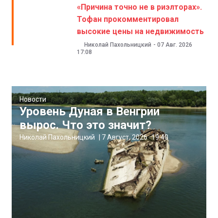
«Причина точно не в риэлторах».
Тофан прокомментировал
высокие цены на недвижимость
Николай Пахольницкий
-
07 Авг. 2026
17:08
Новости
Уровень Дуная в Венгрии
вырос. Что это значит?
Николай Пахольницкий
|
7 Август, 2026
19:40