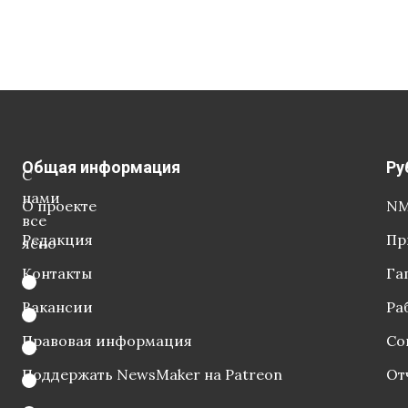
Общая информация
Ру
С
нами
О проекте
NM
все
Редакция
Пр
ясно
Контакты
Га
Вакансии
Ра
Правовая информация
Со
Поддержать NewsMaker на Patreon
От