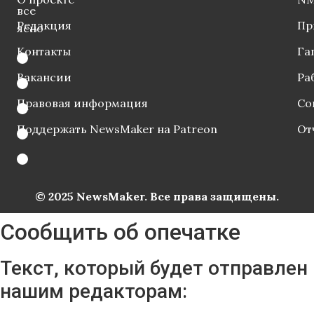
все
Редакция
Пр
ясно
Контакты
Га
Вакансии
Ра
Правовая информация
Со
Поддержать NewsMaker на Patreon
От
© 2025 NewsMaker. Все права защищены.
Сообщить об опечатке
Текст, который будет отправлен
нашим редакторам: