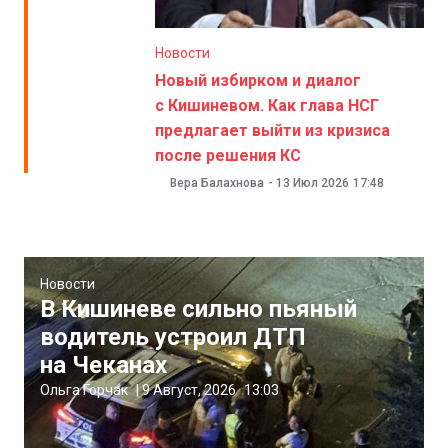
Новости
Новый избирком и диалог
с Кишиневом. Как глава НСГ
предлагает выйти из кризиса
после решения КС
Вера Балахнова
-
13 Июл 2026
17:48
Новости
В Кишиневе сильно пьяный
водитель устроил ДТП
на Чеканах
Ольга Горчак
|
9 Август, 2026
13:03