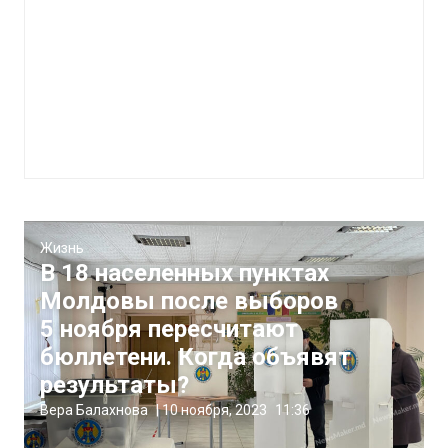
Жизнь
В 18 населенных пунктах
Молдовы после выборов
5 ноября пересчитают
бюллетени. Когда объявят
результаты?
Вера Балахнова
|
10 ноября, 2023
11:36