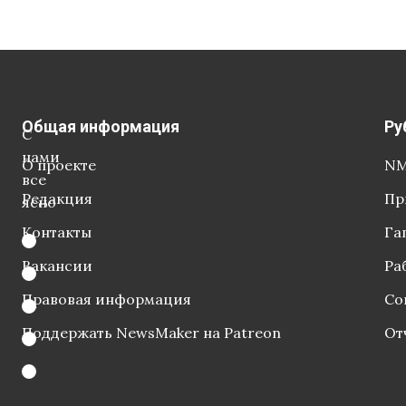
Общая информация
Ру
С
нами
О проекте
NM
все
Редакция
Пр
ясно
Контакты
Га
Вакансии
Ра
Правовая информация
Со
Поддержать NewsMaker на Patreon
От