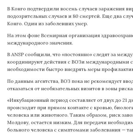
В Конго подтвердили восемь случаев заражения ви
подозрительных случаев и 80 смертей. Еще два слу
Конго. Один из заболевших умер.
На этом фоне Всемирная организация здравоохран
международного значения.
В ANSP сообщили, что «постоянно» следят за меж
координируют действия с ВОЗи международными ст
необходимости быстро внедрять меры профилактик
По данным агентства, ВОЗ пока не рекомендует вво
отказаться от необязательных визитов в зоны риска
«Инкубационный период составляет от двух до 21 д
происходит при прямом контакте с кровью, биоло
человека или животного. Таким образом, риск заво
Молдову, остается низким. Для передачи необход
больного человека с симптомами заболевания — та