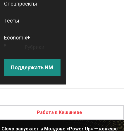
Спецпроекты
Тесты
Economix+
Рубрики
Поддержать NM
Работа в Кишиневе
Glovo запускает в Молдове «Power Up» — конкурс