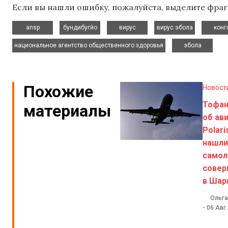
Если вы нашли ошибку, пожалуйста, выделите фраг
,
,
,
,
ansp
бундибугйо
вирус
вирус эбола
конг
,
национальное агентство общественного здоровья
эбола
Похожие
Новост
Тофа
материалы
об ав
Polari
нашли
самол
совер
в Шар
Ольга
-
06 Авг