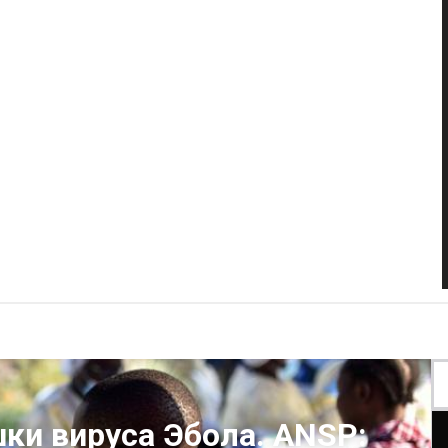
ки вируса Эбола. ANSP: