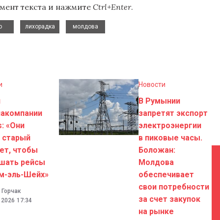
мент текста и нажмите
Ctrl+Enter
.
,
,
,
о
лихорадка
молдова
и
Новости
н
В Румынии
иакомпании
запретят экспорт
s: «Они
электроэнергии
 старый
в пиковые часы.
ет, чтобы
Боложан:
шать рейсы
Молдова
м-эль-Шейх»
обеспечивает
свои потребности
 Горчак
за счет закупок
. 2026
17:34
на рынке