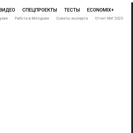
ВИДЕО
СПЕЦПРОЕКТЫ
ТЕСТЫ
ECONOMIX+
узия
Работа в Молдове
Советы эксперта
Отчет NM ‘2025