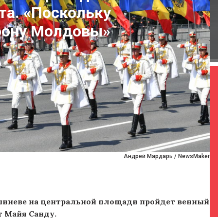
та. «Поскольку
рону Молдовы»
Андрей Мардарь / NewsMaker
ишиневе на центральной площади пройдет венный
т Майя Санду.