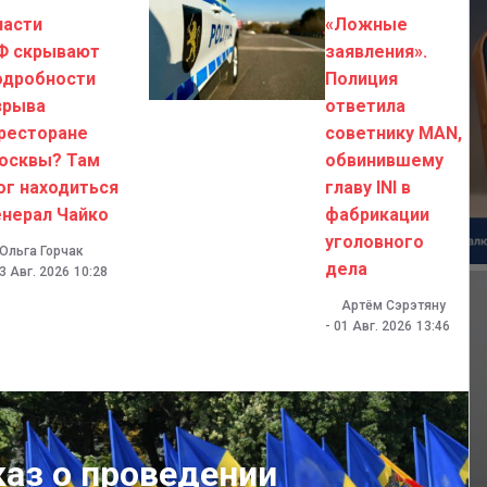
ласти
«Ложные
Ф скрывают
заявления».
одробности
Полиция
зрыва
ответила
 ресторане
советнику MAN,
осквы? Там
обвинившему
ог находиться
главу INI в
енерал Чайко
фабрикации
уголовного
Ольга Горчак
дела
3 Авг. 2026
10:28
Артём Сэрэтяну
-
01 Авг. 2026
13:46
каз о проведении