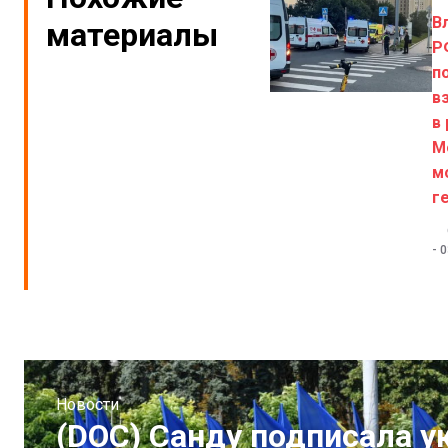
В
материалы
Р
п
в
в
М
м
г
-
0
Новости
(DOC) Санду подписала у