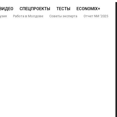
ВИДЕО
СПЕЦПРОЕКТЫ
ТЕСТЫ
ECONOMIX+
узия
Работа в Молдове
Советы эксперта
Отчет NM ‘2025