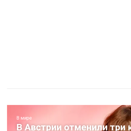
В мире
В Австрии отменили три 