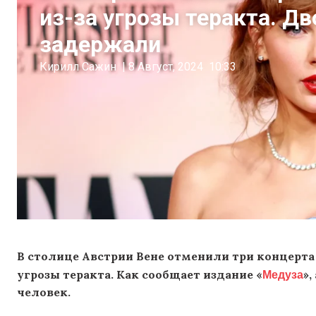
из-за угрозы теракта. Д
задержали
Кирилл Сажин
|
8 Август, 2024
10:33
В столице Австрии Вене отменили три концерта
Медуза
угрозы теракта. Как сообщает издание «
»
человек.