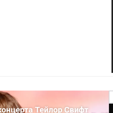
концерта Тейлор Свифт