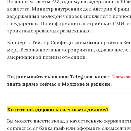
По данным газеты FAZ, одному из задержанных 19 
вещества. Министр внутренних дел Австрии Франц Р
задержанный молодой человек «поклялся в вернос
государство». По информации австрийских СМИ, со
троих подозреваемых разыскивают.
Концерты Тейлор Свифт должны были пройти в Вене 8
меры безопасности на мероприятии, однако после
американской певицы отменили.
@newsmak
Подписывайтесь на наш Telegram-канал
знать прямо сейчас о Молдове и регионе.
Хотите поддержать то, что мы делаем?
Вы можете внести вклад в качественную журналисти
commerce от банка maib или оформить ежемесячную 