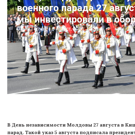
военного парада 27 авгус
мы инвестировали в обо
Ольга Горчак
|
6 Август, 2026
10:28
В День независимости Молдовы 27 августа в К
парад. Такой указ 5 августа подписала президен