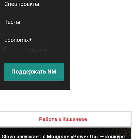
Спецпроекты
Тесты
Economix+
Рубрики
Поддержать NM
Работа в Кишиневе
Glovo запускает в Молдове «Power Up» — конкурс