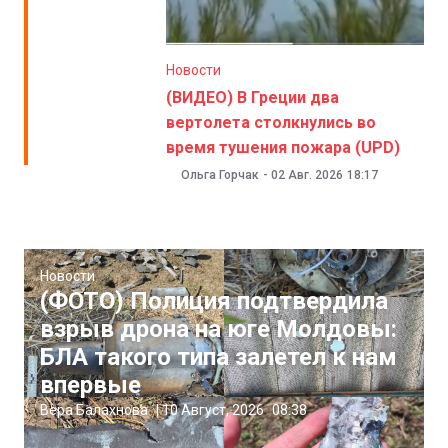
Новости
(ВИДЕО) В Греции два
вертолета столкнулись во
время тушения пожара (UPD)
Ольга Горчак
-
02 Авг. 2026
18:17
Новости
(ФОТО) Полиция подтвердила
взрыв дрона на юге Молдовы:
БЛА такого типа залетел к нам
впервые
Вера Балахнова
|
10 Август, 2026
08:38