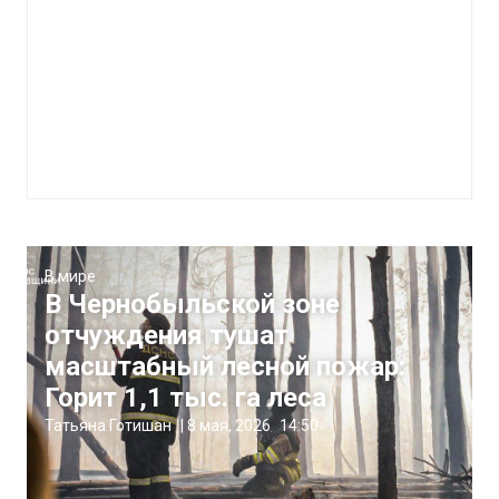
В мире
В Чернобыльской зоне
отчуждения тушат
масштабный лесной пожар:
Горит 1,1 тыс. га леса
Татьяна Готишан
|
8 мая, 2026
14:50