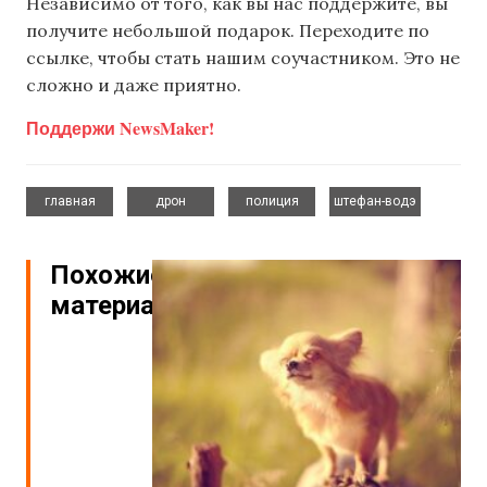
Независимо от того, как вы нас поддержите, вы
получите небольшой подарок. Переходите по
ссылке, чтобы стать нашим соучастником. Это не
сложно и даже приятно.
Поддержи NewsMaker!
,
,
,
главная
дрон
полиция
штефан-водэ
Похожие
материалы