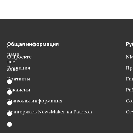
Общая информация
Ру
С
нами
О проекте
NM
все
Редакция
Пр
ясно
Контакты
Га
Вакансии
Ра
Правовая информация
Со
Поддержать NewsMaker на Patreon
От