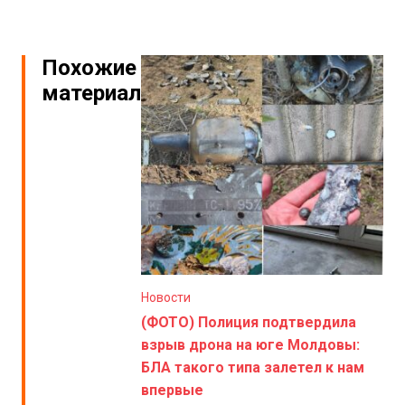
Похожие
материалы
Новости
(ФОТО) Полиция подтвердила
взрыв дрона на юге Молдовы:
БЛА такого типа залетел к нам
впервые