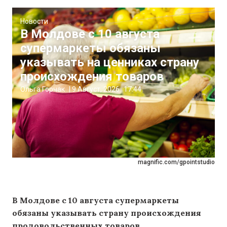
Новости
В Молдове с 10 августа
супермаркеты обязаны
указывать на ценниках страну
происхождения товаров
Ольга Горчак
|
9 Август, 2026
17:44
magnific.com/gpointstudio
В Молдове с 10 августа супермаркеты
обязаны указывать страну происхождения
продовольственных товаров