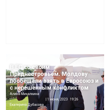
Политика
В ЕС со своим
Приднестровьем. Молдову
пообещали взять в Евросоюз и
с нерешенным конфликтом
Алина Михалкина
,
|
1 июня, 2023
19:26
Екатерина Дубасова