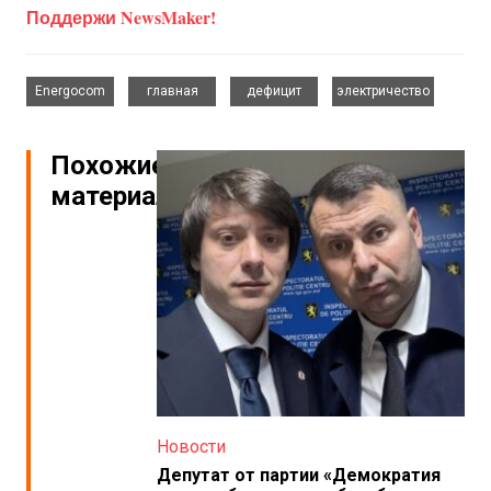
Поддержи NewsMaker!
,
,
,
Energocom
главная
дефицит
электричество
Похожие
материалы
Новости
Депутат от партии «Демократия