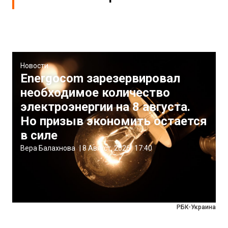
Новости
Energocom зарезервировал
необходимое количество
электроэнергии на 8 августа.
Но призыв экономить остается
в силе
Вера Балахнова
|
8 Август, 2026
17:40
РБК-Украина