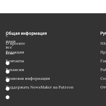
Общая информация
Ру
С
нами
О проекте
NM
все
Редакция
Пр
ясно
Контакты
Га
Вакансии
Ра
Правовая информация
Со
Поддержать NewsMaker на Patreon
От