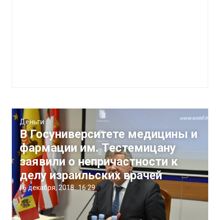
Деньги
В Госуниверситете медицины и
фармации им. Тестемицану
заявили о непричастности к
делу израильских врачей
|
6 декабря, 2018
16:29