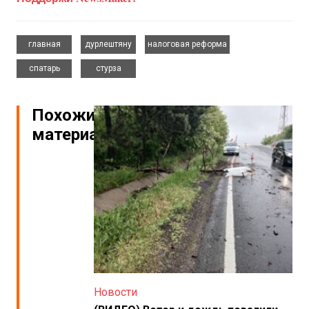
,
,
,
главная
дурлештяну
налоговая реформа
,
спатарь
стурза
Похожие
материалы
Новости