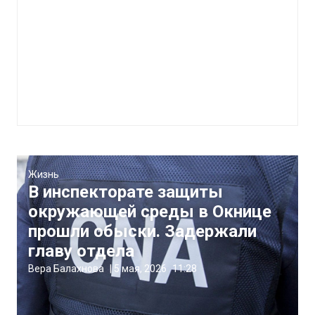
Жизнь
В инспекторате защиты
окружающей среды в Окнице
прошли обыски. Задержали
главу отдела
Вера Балахнова
|
5 мая, 2026
11:28