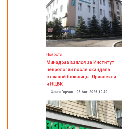
Новости
Минздрав взялся за Институт
неврологии после скандала
с главой больницы. Привлекли
и НЦБК
Ольга Горчак
-
05 Авг. 2026
12:40