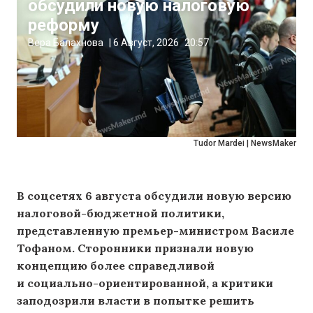
обсудили новую налоговую
реформу
Вера Балахнова
|
6 Август, 2026
20:57
Tudor Mardei | NewsMaker
В соцсетях 6 августа обсудили новую версию
налоговой-бюджетной политики,
представленную премьер-министром Василе
Тофаном. Сторонники признали новую
концепцию более справедливой
и социально-ориентированной, а критики
заподозрили власти в попытке решить