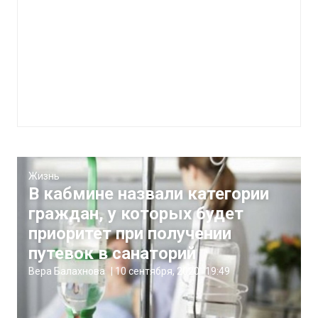
Жизнь
В кабмине назвали категории
граждан, у которых будет
приоритет при получении
путевок в санаторий
Вера Балахнова
|
10 сентября, 2020
19:49