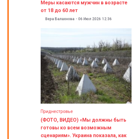
Меры касаются мужчин в возрасте
от 18 до 60 лет
Вера Балахнова
-
06 Июл 2026
12:36
Приднестровье
(ФОТО, ВИДЕО) «Мы должны быть
готовы ко всем возможным
сценариям». Украина показала, как