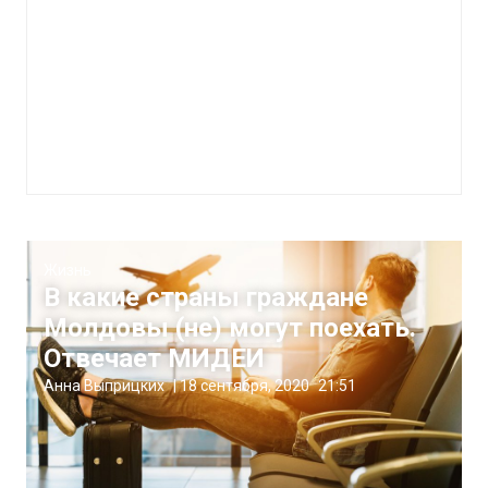
Жизнь
В какие страны граждане
Молдовы (не) могут поехать.
Отвечает МИДЕИ
Анна Выприцких
|
18 сентября, 2020
21:51