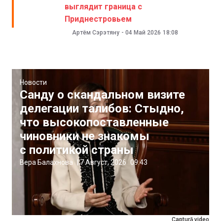
выглядит граница с
Приднестровьем
Артём Сэрэтяну
-
04 Май 2026
18:08
Новости
Санду о скандальном визите
делегации талибов: Стыдно,
что высокопоставленные
чиновники не знакомы
с политикой страны
Вера Балахнова
|
7 Август, 2026
09:43
Captură video