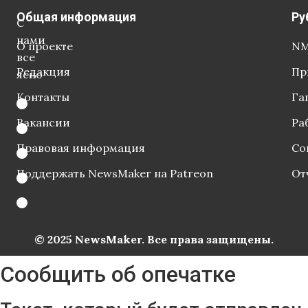
Общая информация
Ру
С
нами
О проекте
NM
все
Редакция
Пр
ясно
Контакты
Га
Вакансии
Ра
Правовая информация
Со
Поддержать NewsMaker на Patreon
От
© 2025 NewsMaker. Все права защищены.
Сообщить об опечатке