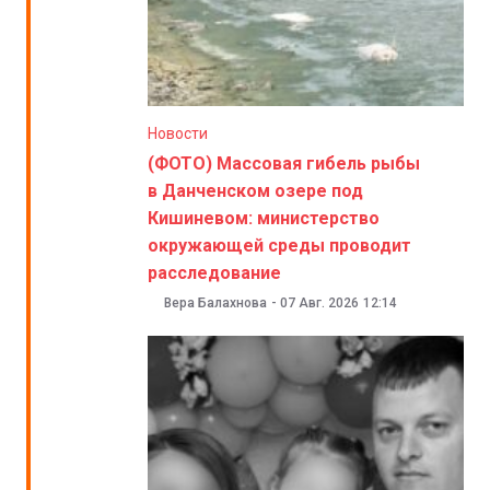
Новости
(ФОТО) Массовая гибель рыбы
в Данченском озере под
Кишиневом: министерство
окружающей среды проводит
расследование
Вера Балахнова
-
07 Авг. 2026
12:14