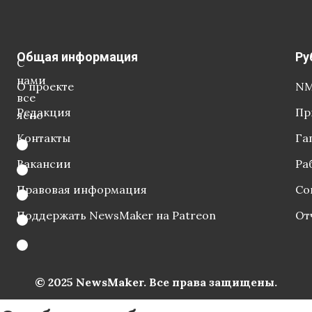
Общая информация
Ру
С
нами
О проекте
NM
все
Редакция
Пр
ясно
Контакты
Га
Вакансии
Ра
Правовая информация
Со
Поддержать NewsMaker на Patreon
От
© 2025 NewsMaker. Все права защищены.