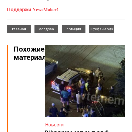
Поддержи NewsMaker!
,
,
,
главная
молдова
полиция
щтефан-водэ
Похожие
материалы
Новости