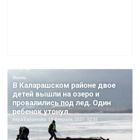
Жизнь
В Каларашском районе двое
детей вышли на озеро и
провалились под лед. Один
ребенок утонул
Вера Балахнова
|
9 февраля, 2021
12:35