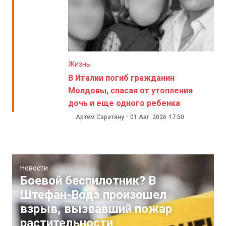
Жизнь
В Италии погиб гражданин
Молдовы, спасая от утопления
дочь и еще одного ребенка
Артём Сэрэтяну
-
01 Авг. 2026
17:50
Новости
Боевой беспилотник? В
Штефан-Водэ произошел
взрыв, вызвавший пожар
растительности