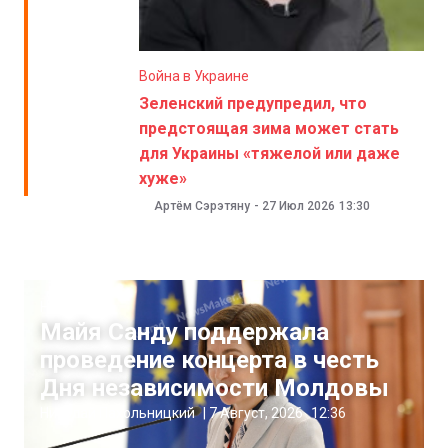
Война в Украине
Зеленский предупредил, что
предстоящая зима может стать
для Украины «тяжелой или даже
хуже»
Артём Сэрэтяну
-
27 Июл 2026
13:30
Новости
Майя Санду поддержала
проведение концерта в честь
Дня независимости Молдовы
Николай Пахольницкий
|
7 Август, 2026
12:36