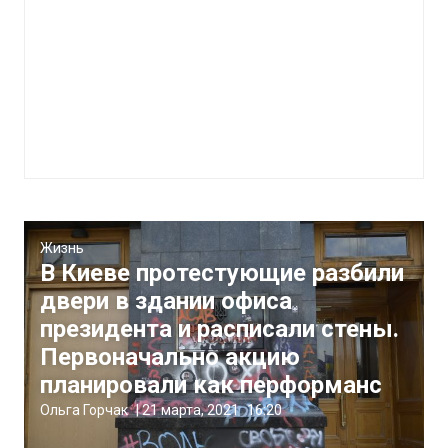
Жизнь
В Киеве протестующие разбили
двери в здании офиса
президента и расписали стены.
Первоначально акцию
планировали как перформанс
Ольга Горчак
|
21 марта, 2021
16:20