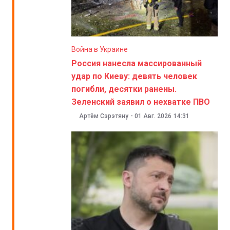
Война в Украине
Россия нанесла массированный
удар по Киеву: девять человек
погибли, десятки ранены.
Зеленский заявил о нехватке ПВО
Артём Сэрэтяну
-
01 Авг. 2026
14:31