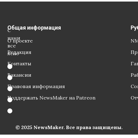
Общая информация
Ру
С
нами
О проекте
NM
все
Редакция
Пр
ясно
Контакты
Га
Вакансии
Ра
Правовая информация
Со
Поддержать NewsMaker на Patreon
От
© 2025 NewsMaker. Все права защищены.