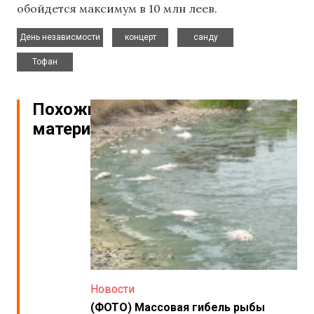
обойдется максимум в 10 млн леев.
,
,
,
День независмости
концерт
санду
Тофан
Похожие
материалы
Новости
(ФОТО) Массовая гибель рыбы