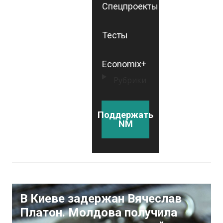
Спецпроекты
Тесты
Economix+
Рубрики
Поддержать
NM
В Киеве задержан Вячеслав
Платон. Молдова получила