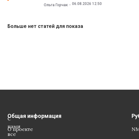
06.08.2026 12:50
Ольга Горчак
Больше нет статей для показа
Общая информация
Ру
С
нами
О проекте
NM
все