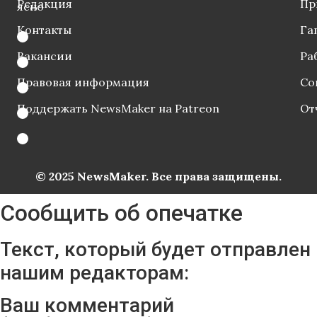
Редакция
Пр
ясно
Контакты
Га
Вакансии
Ра
Правовая информация
Со
Поддержать NewsMaker на Patreon
От
© 2025 NewsMaker. Все права защищены.
Сообщить об опечатке
Текст, который будет отправлен
нашим редакторам:
Ваш комментарий