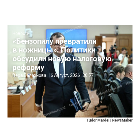
Новости
«Бензопилу превратили
в ножницы». Политики
обсудили новую налоговую
реформу
Вера Балахнова
|
6 Август, 2026
20:57
Tudor Mardei | NewsMaker