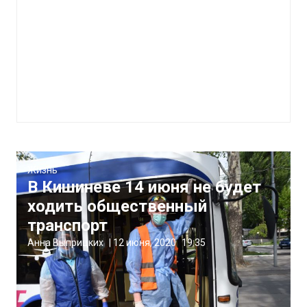
Жизнь
В Кишиневе 14 июня не будет
ходить общественный
транспорт
Анна Выприцких
|
12 июня, 2020
19:35