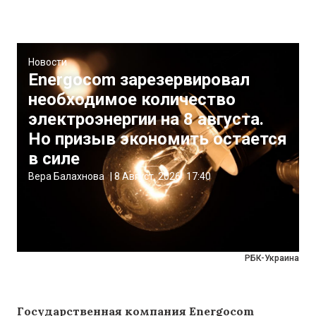
Новости
Energocom зарезервировал
необходимое количество
электроэнергии на 8 августа.
Но призыв экономить остается
в силе
Вера Балахнова
|
8 Август, 2026
17:40
РБК-Украина
Государственная компания Energocom