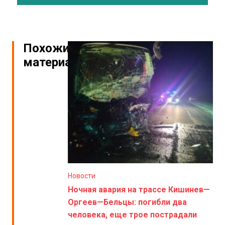
Похожие
материалы
Новости
Ночная авария на трассе Кишинев—
Оргеев—Бельцы: погибли два
человека, еще трое пострадали