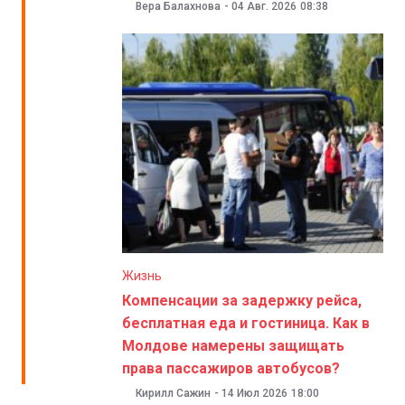
Вера Балахнова
-
04 Авг. 2026
08:38
Жизнь
Компенсации за задержку рейса,
бесплатная еда и гостиница. Как в
Молдове намерены защищать
права пассажиров автобусов?
Кирилл Сажин
-
14 Июл 2026
18:00