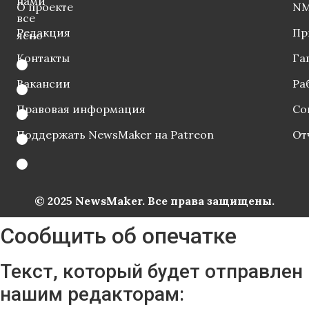
нами
О проекте
NM
все
Редакция
Пр
ясно
Контакты
Га
Вакансии
Ра
Правовая информация
Со
Поддержать NewsMaker на Patreon
От
© 2025 NewsMaker. Все права защищены.
Сообщить об опечатке
Текст, который будет отправлен
нашим редакторам: