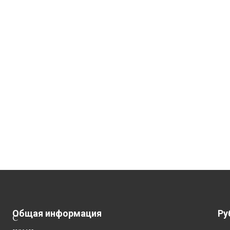
Общая информация
Ру
С