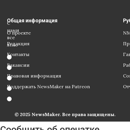
Общая информация
Ру
С
нами
О проекте
NM
все
Редакция
Пр
ясно
Контакты
Га
Вакансии
Ра
Правовая информация
Со
Поддержать NewsMaker на Patreon
От
© 2025 NewsMaker. Все права защищены.
Сообщить об опечатке