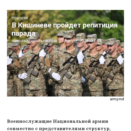
Новости
В Кишиневе пройдет репитиция
парада
Николай Пахольницкий
|
7 Август, 2026
17:44
army.md
Военнослужащие Национальной армии
совместно с представителями структур,