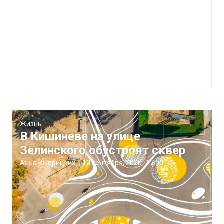
Жизнь
В Кишиневе на улице
Зелинского обустроят сквер
Анна Выприцких
|
13 сентября, 2020
17:00