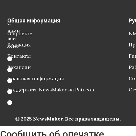
Общая информация
Ру
С
нами
О проекте
NM
все
Редакция
Пр
ясно
Контакты
Га
Вакансии
Ра
Правовая информация
Со
Поддержать NewsMaker на Patreon
От
© 2025 NewsMaker. Все права защищены.
Сообщить об опечатке