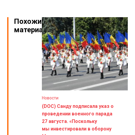
Похожие
материалы
Новости
(DOC) Санду подписала указ о
проведении военного парада
27 августа. «Поскольку
мы инвестировали в оборону