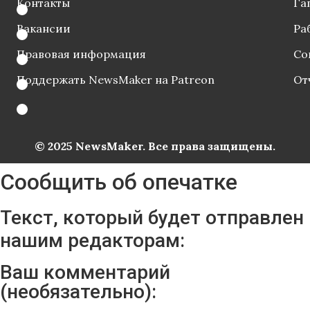
Контакты
Га
Вакансии
Ра
Правовая информация
Со
Поддержать NewsMaker на Patreon
От
© 2025 NewsMaker. Все права защищены.
Сообщить об опечатке
Текст, который будет отправлен
нашим редакторам:
Ваш комментарий
(необязательно):