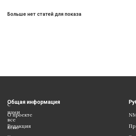
Больше нет статей для показа
Общая информация
Ру
С
нами
О проекте
NM
все
Редакция
Пр
ясно