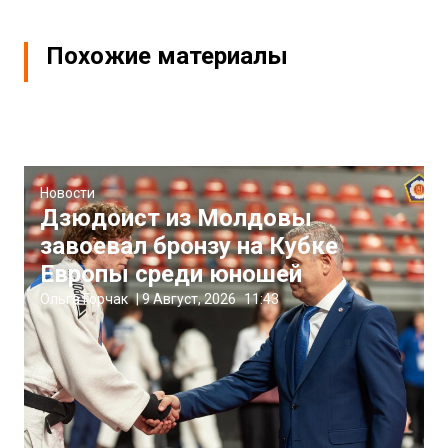
Похожие материалы
Новости
Дзюдоист из Молдовы
завоевал бронзу на Кубке
Европы среди юношей
Ольга Горчак
|
9 Август, 2026
11:43