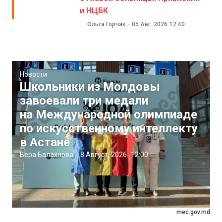
и НЦБК
Ольга Горчак
-
05 Авг. 2026
12:40
Новости
Школьники из Молдовы
завоевали три медали
на Международной олимпиаде
по искусственному интеллекту
в Астане
Вера Балахнова
|
8 Август, 2026
12:00
mec.gov.md