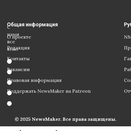
Общая информация
Ру
С
нами
О проекте
NM
все
Редакция
Пр
ясно
Контакты
Га
Вакансии
Ра
Правовая информация
Со
Поддержать NewsMaker на Patreon
От
© 2025 NewsMaker. Все права защищены.