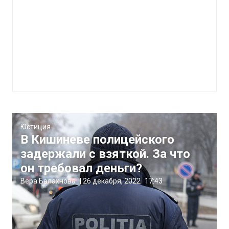
Юстиция
В Кишиневе полицейского
задержали с взяткой. За что
он требовал деньги?
Вера Балахнова
|
26 декабря, 2022
17:43