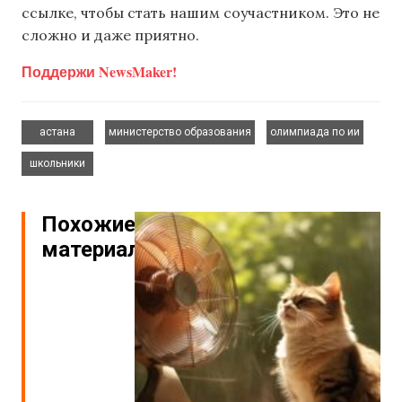
ссылке, чтобы стать нашим соучастником. Это не
сложно и даже приятно.
Поддержи NewsMaker!
,
,
,
астана
министерство образования
олимпиада по ии
школьники
Похожие
материалы