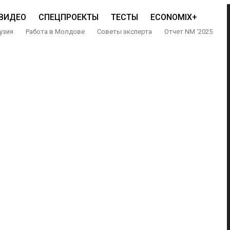
ВИДЕО
СПЕЦПРОЕКТЫ
ТЕСТЫ
ECONOMIX+
узия
Работа в Молдове
Советы эксперта
Отчет NM ‘2025