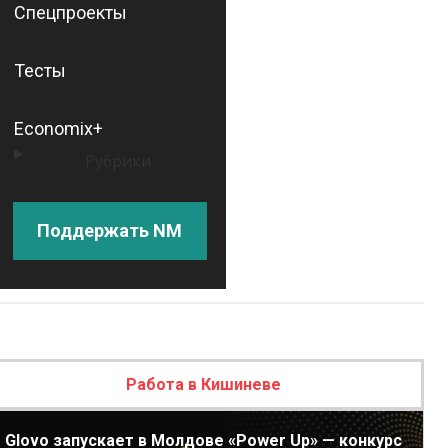
Спецпроекты
Тесты
Economix+
Рубрики
Поддержать NM
Работа в Кишиневе
Glovo запускает в Молдове «Power Up» — конкурс