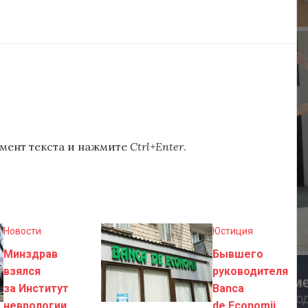
мент текста и нажмите
Ctrl+Enter
.
Новости
Юстиция
Минздрав
Бывшего
взялся
руководителя
за Институт
Banca
неврологии
de Economii