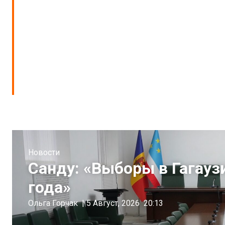
Новости
Санду: «Выборы в Гагауз
года»
Ольга Горчак
|
5 Август, 2026
20:13