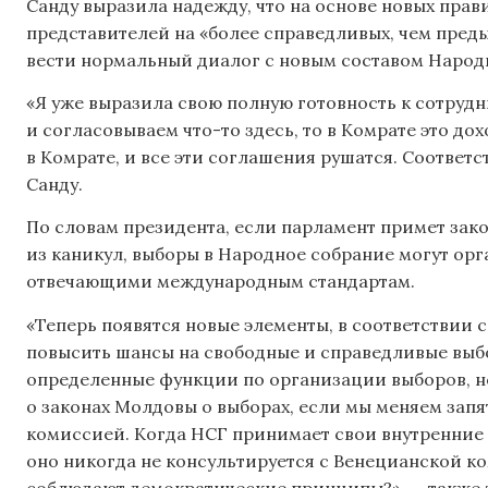
Санду выразила надежду, что на основе новых прав
представителей на «более справедливых, чем преды
вести нормальный диалог с новым составом Народ
«Я уже выразила свою полную готовность к сотрудн
и согласовываем что-то здесь, то в Комрате это д
в Комрате, и все эти соглашения рушатся. Соответс
Санду.
По словам президента, если парламент примет зак
из каникул, выборы в Народное собрание могут орг
отвечающими международным стандартам.
«Теперь появятся новые элементы, в соответствии
повысить шансы на свободные и справедливые выб
определенные функции по организации выборов, но
о законах Молдовы о выборах, если мы меняем зап
комиссией. Когда НСГ принимает свои внутренние 
оно никогда не консультируется с Венецианской ко
соблюдают демократические принципы?», — также з