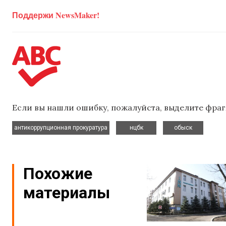
Поддержи NewsMaker!
Если вы нашли ошибку, пожалуйста, выделите фраг
,
,
антикоррупционная прокуратура
нцбк
обыск
Похожие
материалы