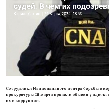
судей. В чем их подозре
Кирилл Сажин
|
26 марта, 2024
18:53
Сотрудники Национального центра борьбы с к
прокуратуры 26 марта провели обыски у адвока
их в коррупции.