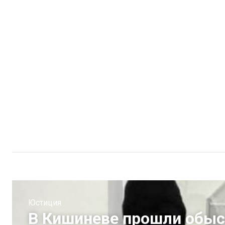
Юстиция
В Кишиневе прошли обыск