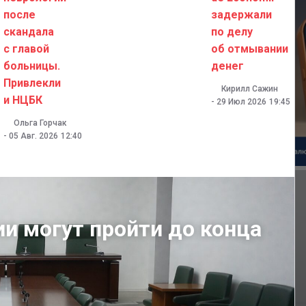
после
задержали
скандала
по делу
с главой
об отмывании
больницы.
денег
Привлекли
Кирилл Сажин
и НЦБК
-
29 Июл 2026
19:45
Ольга Горчак
-
05 Авг. 2026
12:40
ии могут пройти до конца