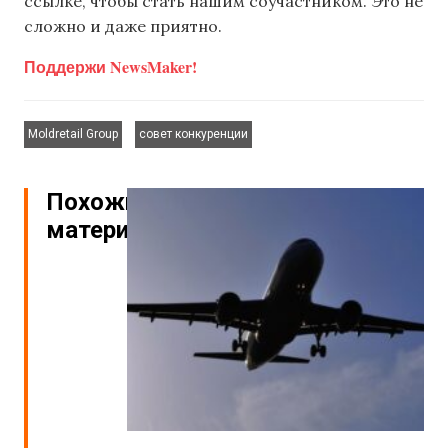
ссылке, чтобы стать нашим соучастником. Это не
сложно и даже приятно.
Поддержи NewsMaker!
,
Moldretail Group
совет конкуренции
Похожие
материалы