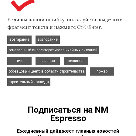
Если вы нашли ошибку, пожалуйста, выделите
фрагмент текста и нажмите
Ctrl+Enter
.
,
,
возгарание
возгорание
,
генеральный инспекторат чрезвычайных ситуаций
,
,
,
гичс
главная
кишинев
,
,
образцовый центр в области строительства
пожар
строительный колледж
Подписаться на NM
Espresso
Ежедневный дайджест главных новостей