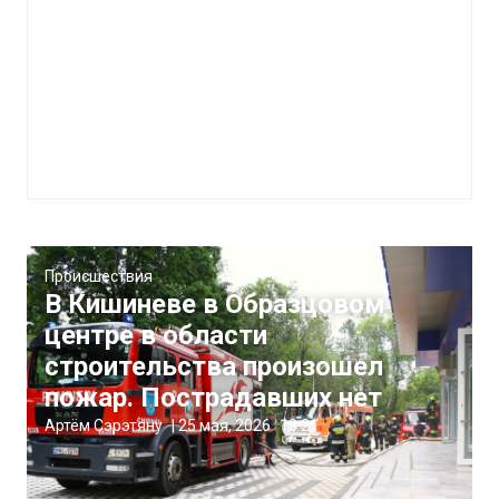
Происшествия
В Кишиневе в Образцовом
центре в области
строительства произошел
пожар. Пострадавших нет
Артём Сэрэтяну
|
25 мая, 2026
18:21