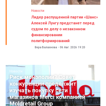
Новости
Лидер распущенной партии «Шанс»
Алексей Лунгу предстанет перед
судом по делу о незаконном
финансировании
политформирований
Вера Балахнова
-
06 Авг. 2026
19:20
Новости
Риск монополии? Совет
конкуренции продолжит
изучать покупку сети
магазинов Merci компанией
Moldretail Group