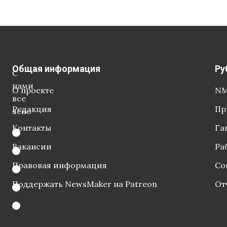
Общая информация
Ру
С
нами
О проекте
NM
все
Редакция
Пр
ясно
Контакты
Га
Вакансии
Ра
Правовая информация
Со
Поддержать NewsMaker на Patreon
От