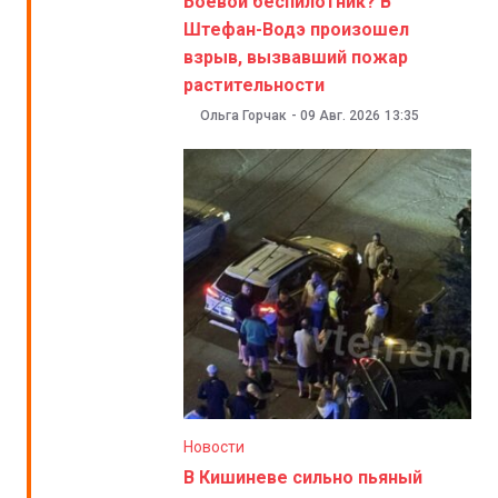
Боевой беспилотник? В
Штефан-Водэ произошел
взрыв, вызвавший пожар
растительности
Ольга Горчак
-
09 Авг. 2026
13:35
Новости
В Кишиневе сильно пьяный