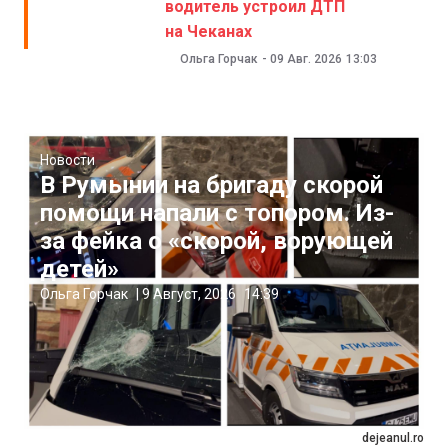
водитель устроил ДТП
на Чеканах
Ольга Горчак
-
09 Авг. 2026
13:03
Новости
В Румынии на бригаду скорой
помощи напали с топором. Из-
за фейка о «скорой, ворующей
детей»
Ольга Горчак
|
9 Август, 2026
14:39
dejeanul.ro