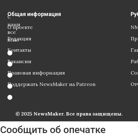
Общая информация
Ру
С
нами
О проекте
NM
все
Редакция
Пр
ясно
Контакты
Га
Вакансии
Ра
Правовая информация
Со
Поддержать NewsMaker на Patreon
От
© 2025 NewsMaker. Все права защищены.
Сообщить об опечатке