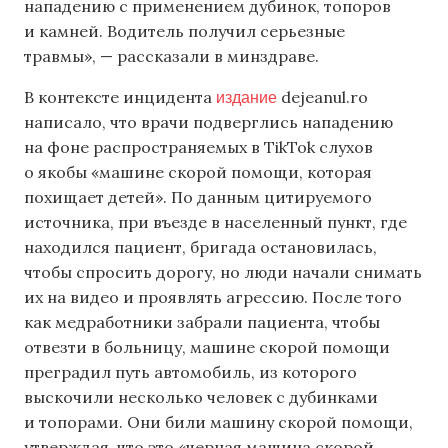
нападению с применением дубинок, топоров
и камней. Водитель получил серьезные
травмы», — рассказали в минздраве.
издание
В контексте инцидента
dejeanul.ro
написало, что врачи подверглись нападению
на фоне распространяемых в TikTok слухов
о якобы «машине скорой помощи, которая
похищает детей». По данным цитируемого
источника, при въезде в населенный пункт, где
находился пациент, бригада остановилась,
чтобы спросить дорогу, но люди начали снимать
их на видео и проявлять агрессию. После того
как медработники забрали пациента, чтобы
отвезти в больницу, машине скорой помощи
преградил путь автомобиль, из которого
выскочили несколько человек с дубинками
и топорами. Они били машину скорой помощи,
утверждая, что это «черная машина скорой