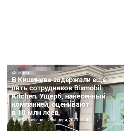
Юстиция
В Кишиневе задержали еще
пять сотрудников Bismobil
Kitchen. Ущерб, нанесенный
компанией, оценивают
в 10 млн леев
Вера Балахнова
|
28 января, 2023
11:40