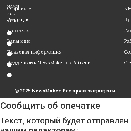
нами
О проекте
NM
все
Редакция
Пр
ясно
Контакты
Га
Вакансии
Ра
Правовая информация
Со
Поддержать NewsMaker на Patreon
От
© 2025 NewsMaker. Все права защищены.
Сообщить об опечатке
Текст, который будет отправлен
нашим редакторам: