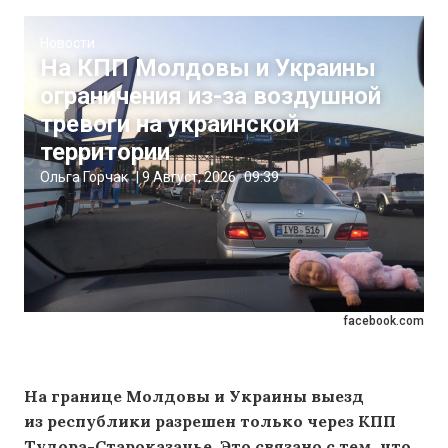
Новости
На КПП Молдовы и Украины
ограничения из-за воздушной
тревоги на украинской
территории
Ольга Горчак
|
9 Август, 2026
09:39
facebook.com
На границе Молдовы и Украины выезд
из республики разрешен только через КПП
Тудора-Староказачье. Это связано с тем, что