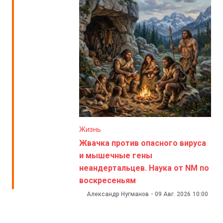
Жизнь
Жвачка против опасного вируса
и мышечные гены
неандертальцев. Наука от NM по
воскресеньям
Александр Нугманов
-
09 Авг. 2026
10:00