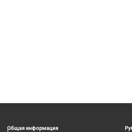
Общая информация
Ру
С