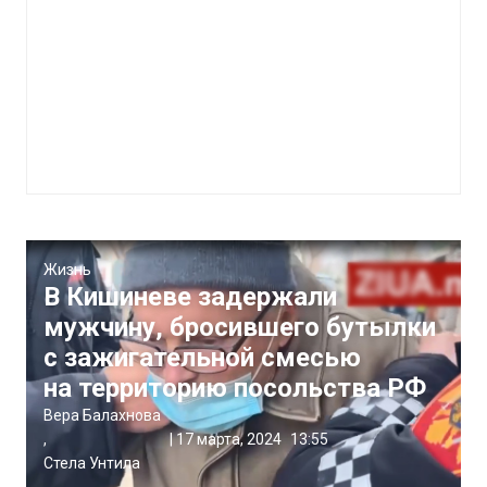
Жизнь
В Кишиневе задержали
мужчину, бросившего бутылки
с зажигательной смесью
на территорию посольства РФ
Вера Балахнова
,
|
17 марта, 2024
13:55
Стела Унтила