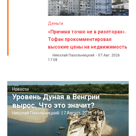
Деньги
«Причина точно не в риэлторах».
Тофан прокомментировал
высокие цены на недвижимость
Николай Пахольницкий
-
07 Авг. 2026
17:08
Новости
Уровень Дуная в Венгрии
вырос. Что это значит?
Николай Пахольницкий
|
7 Август, 2026
19:40