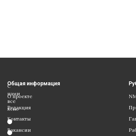
Общая информация
Ру
С
нами
О проекте
NM
все
Редакция
Пр
ясно
Контакты
Га
Вакансии
Ра