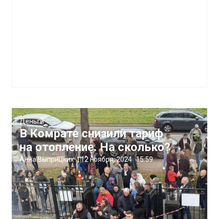
Деньги
В Комрате снизили тариф
на отопление. На сколько?
Анна Выприцких
|
12 ноября, 2024
15:59