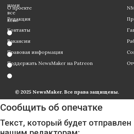
нами
О проекте
NM
все
Редакция
Пр
ясно
Контакты
Га
Вакансии
Ра
Правовая информация
Со
Поддержать NewsMaker на Patreon
От
© 2025 NewsMaker. Все права защищены.
Сообщить об опечатке
Текст, который будет отправлен
нашим редакторам: