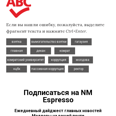
Если вы нашли ошибку, пожалуйста, выделите
фрагмент текста и нажмите
Ctrl+Enter
.
,
,
,
взятка
вымогательство взятки
гагаузия
,
,
,
главная
декан
комрат
,
,
,
комратский университет
коррупция
молдова
,
,
нцбк
пассивная коррупция
ректор
Подписаться на NM
Espresso
Ежедневный дайджест главных новостей
Молдовы на вашей почте