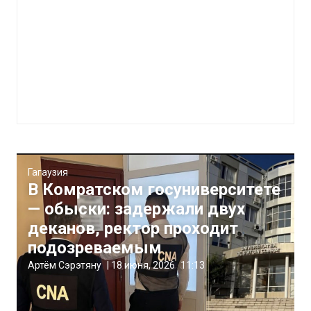
Гагаузия
В Комратском госуниверситете
— обыски: задержали двух
деканов, ректор проходит
подозреваемым
Артём Сэрэтяну
|
18 июня, 2026
11:13