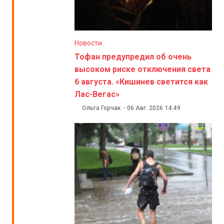
Новости
Тофан предупредил об очень
высоком риске отключения света
6 августа. «Кишинев светится как
Лас-Вегас»
Ольга Горчак
-
06 Авг. 2026
14:49