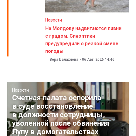
Новости
На Молдову надвигаются ливни
с градом. Синоптики
предупредили о резкой смене
погоды
Вера Балахнова
-
06 Авг. 2026
14:46
Новости
Счетная палата оспорила
в суде восстановление
в должности сотрудницы,
уволенной после обвинения
Лупу в домогательствах