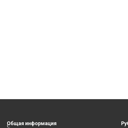
Общая информация
Ру
С