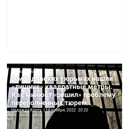
Права человека
В молдавских тюрьмах нашли
«лишние» квадратные метры.
Как минюст «решил» проблему
переполненных тюрем
Надежда Копту
|
14 ноября, 2022
20:20