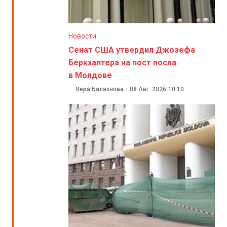
Новости
Сенат США утвердил Джозефа
Беркхалтера на пост посла
в Молдове
Вера Балахнова
-
08 Авг. 2026
10:10