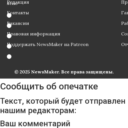
Редакция
Пр
ясно
Контакты
Га
Вакансии
Ра
Правовая информация
Со
Поддержать NewsMaker на Patreon
От
© 2025 NewsMaker. Все права защищены.
Сообщить об опечатке
Текст, который будет отправлен
нашим редакторам:
Ваш комментарий