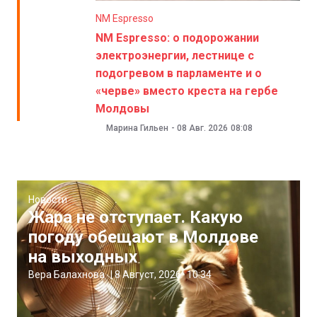
NM Espresso
NM Espresso: о подорожании
электроэнергии, лестнице с
подогревом в парламенте и о
«черве» вместо креста на гербе
Молдовы
Марина Гильен
-
08 Авг. 2026
08:08
Новости
Жара не отступает. Какую
погоду обещают в Молдове
на выходных
Вера Балахнова
|
8 Август, 2026
10:34