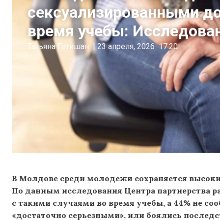
сексуализированными до
время учебы: Исследова
Татьяна Готишан
|
23 апреля, 2026
17:20
В Молдове
среди молодежи
сохраняется высок
По данным исследования Центра партнерства ра
с такими случаями во время учебы, а 44% не со
«достаточно серьезными», или боялись последс