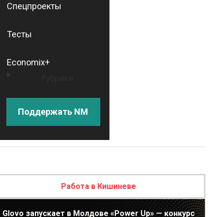
Спецпроекты
Тесты
Economix+
Рубрики
Поддержать NM
Работа в Кишиневе
Glovo запускает в Молдове «Power Up» — конкурс