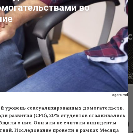
могательствами во
ние
agora.md
ий уровень сексуализированных домогательств.
ди развития (CPD), 20% студентов сталкивались
общали о них. Они или не считали инциденты
твий. Исследование провели в рамках Месяца