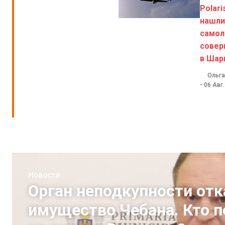
Polari
нашли
самол
совер
в Шар
Ольга
-
06 Авг
Новости
Орган неподкупности отк
имущество Чебана. Кто 