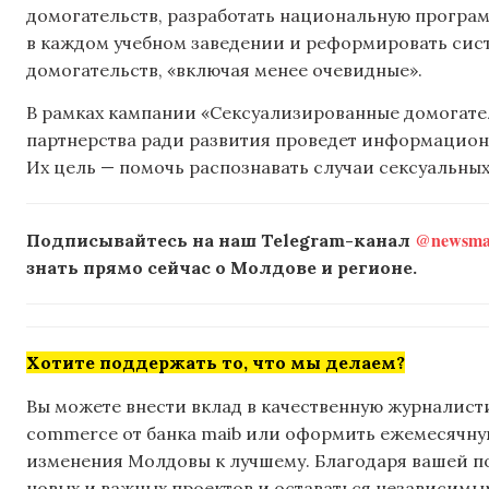
домогательств, разработать национальную програм
в каждом учебном заведении и реформировать сист
домогательств, «включая менее очевидные».
В рамках кампании «Сексуализированные домогател
партнерства ради развития проведет информацион
Их цель — помочь распознавать случаи сексуальных
@newsmak
Подписывайтесь на наш Telegram-канал
знать прямо сейчас о Молдове и регионе.
Хотите поддержать то, что мы делаем?
Вы можете внести вклад в качественную журналисти
commerce от банка maib или оформить ежемесячную 
изменения Молдовы к лучшему. Благодаря вашей 
новых и важных проектов и оставаться независимым