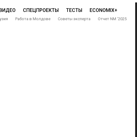
ВИДЕО
СПЕЦПРОЕКТЫ
ТЕСТЫ
ECONOMIX+
узия
Работа в Молдове
Советы эксперта
Отчет NM ‘2025