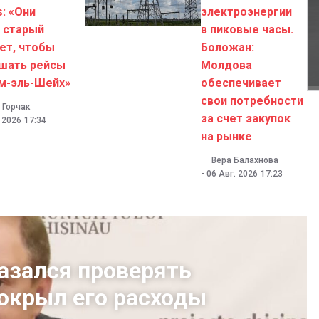
s: «Они
электроэнергии
 старый
в пиковые часы.
ет, чтобы
Боложан:
шать рейсы
Молдова
м-эль-Шейх»
обеспечивает
свои потребности
 Горчак
за счет закупок
. 2026
17:34
на рынке
Вера Балахнова
-
06 Авг. 2026
17:23
азался проверять
покрыл его расходы