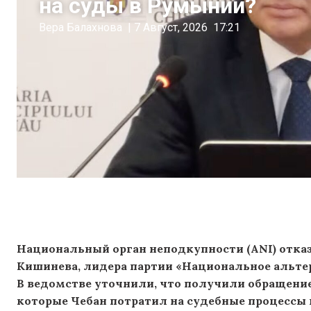
на суды в Румынии?
Вера Балахнова
|
7 Август, 2026
17:21
Национальный орган неподкупности (ANI) отка
Кишинева, лидера партии «Национальное альте
В ведомстве уточнили, что получили обращение
которые Чебан потратил на судебные процессы 