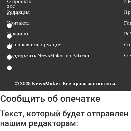
О проекте
NM
все
Редакция
Пр
ясно
Контакты
Га
Вакансии
Ра
Правовая информация
Со
Поддержать NewsMaker на Patreon
От
© 2025 NewsMaker. Все права защищены.
Сообщить об опечатке
Текст, который будет отправлен
нашим редакторам: