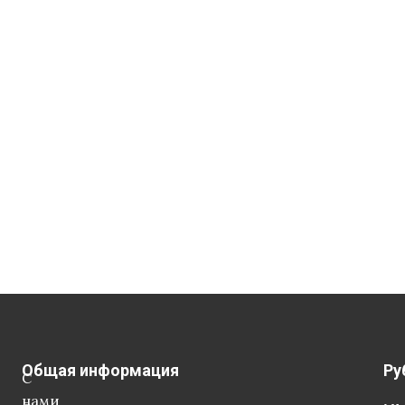
Общая информация
Ру
С
нами