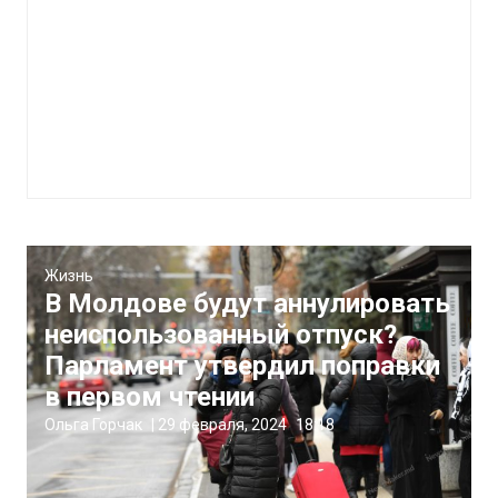
Жизнь
В Молдове будут аннулировать
неиспользованный отпуск?
Парламент утвердил поправки
в первом чтении
Ольга Горчак
|
29 февраля, 2024
18:18