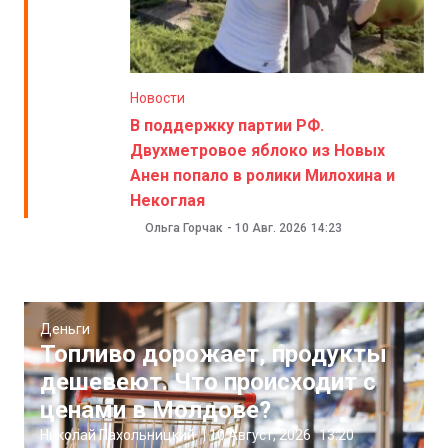
Новости
В поддержку партии РФ.
Двухметровое яблоко из Новых
Анен попало в ролики Милохина и
Некоглая
Ольга Горчак
-
10 Авг. 2026
14:23
Деньги
Топливо дорожает, продукты
дешевеют. Что происходит с
ценами в Молдове?
Николай Пахольницкий
|
10 Август, 2026
13:20