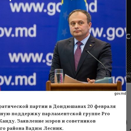
gov.md
кратической партии в Дондюшанах 20 февраля
олную поддержку парламентской группе Pro
анду. Заявление мэров и советников
го района Вадим Лесник.