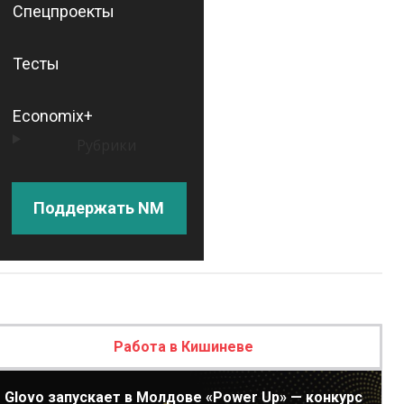
Спецпроекты
Тесты
Economix+
Рубрики
Поддержать NM
Работа в Кишиневе
Glovo запускает в Молдове «Power Up» — конкурс