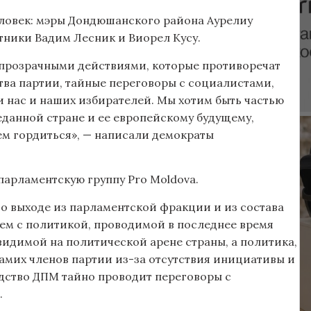
еловек: мэры Дондюшанского района Аурелиу
тники Вадим Лесник и Виорел Кусу.
прозрачными действиями, которые противоречат
ва партии, тайные переговоры с социалистами,
и нас и наших избирателей. Мы хотим быть частью
данной стране и ее европейскому будущему,
ем гордиться», — написали демократы
парламентскую группу Pro Moldova.
 о выходе из парламентской фракции и из состава
ем с политикой, проводимой в последнее время
видимой на политической арене страны, а политика,
амих членов партии из-за отсутствия инициативы и
одство ДПМ тайно проводит переговоры с
.