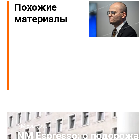
Похожие
материалы
NM Espresso
NM Espresso: о подорожа