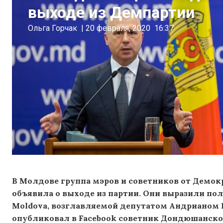
выходе из Демпартии
Ольга Горчак
|
20 февраля, 2020
16:37
В Молдове группа мэров и советников от Демо
объявила о выходе из партии. Они выразили п
Moldova, возглавляемой депутатом Андрианом К
опубликовал в Facebook советник Дондюшанско