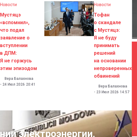
Новости
Новости
Мустяцэ
Тофан
«вспомнил»,
о скандале
что подал
с Мустяцэ:
заявление о
Я не буду
вступлении
принимать
в ДПМ:
решений
Я не горжусь
на основании
этим эпизодом
непроверенных
обвинений
Вера Балахнова
-
24 Июл 2026
20:41
Вера Балахнова
-
23 Июл 2026
14:57
нии электроэнергии,