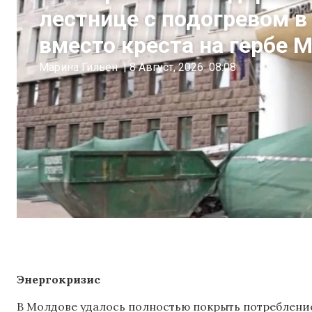
лестнице с подогревом в
вместо креста на гербе
Марина Гильен
|
8 Август, 2026
08:08
Энергокризис
В Молдове удалось полностью покрыть потребление 