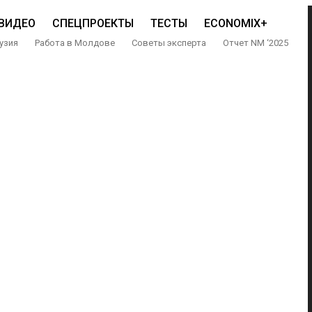
ВИДЕО
СПЕЦПРОЕКТЫ
ТЕСТЫ
ECONOMIX+
узия
Работа в Молдове
Советы эксперта
Отчет NM ‘2025