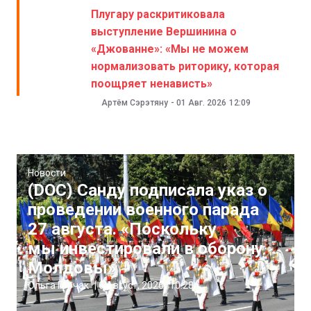
Плугару раскритиковала
выступление Вершинина о
«Джованне»: «Мы не можем
нормализовать риторику, которая
поощряет ненависть»
Артём Сэрэтяну
-
01 Авг. 2026
12:09
Новости
(DOC) Санду подписала указ о
проведении военного парада
27 августа. «Поскольку
мы инвестировали в оборону
Молдовы»
Ольга Горчак
|
6 Август, 2026
10:28