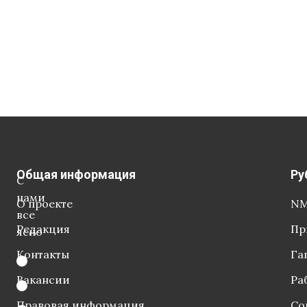
Общая информация
Ру
С
нами
О проекте
NM
все
Редакция
Пр
ясно
Контакты
Га
Вакансии
Ра
Правовая информация
Со