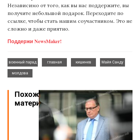
Независимо от того, как вы нас поддержите, вы
получите небольшой подарок. Переходите по
ссылке, чтобы стать нашим соучастником. Это не
сложно и даже приятно.
Поддержи NewsMaker!
,
,
,
,
военный парад
главная
кишинев
Майя Санду
молдова
Похожие
материалы