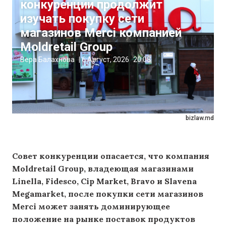
конкуренции продолжит
изучать покупку сети
магазинов Merci компанией
Moldretail Group
Вера Балахнова
|
6 Август, 2026
20:08
bizlaw.md
Совет конкуренции опасается, что компания
Moldretail Group, владеющая магазинами
Linella, Fidesco, Cip Market, Bravo и Slavena
Megamarket, после покупки сети магазинов
Merci может занять доминирующее
положение на рынке поставок продуктов