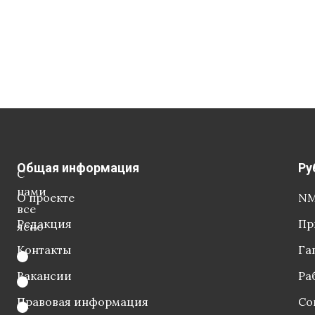
Общая информация
Ру
С
нами
О проекте
NM
все
Редакция
Пр
ясно
Контакты
Га
Вакансии
Ра
Правовая информация
Со