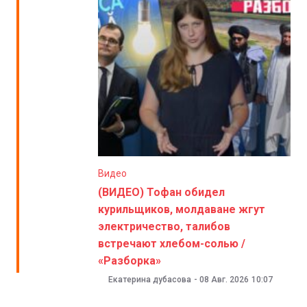
Видео
(ВИДЕО) Тофан обидел
курильщиков, молдаване жгут
электричество, талибов
встречают хлебом-солью /
«Разборка»
Екатерина дубасова
-
08 Авг. 2026
10:07