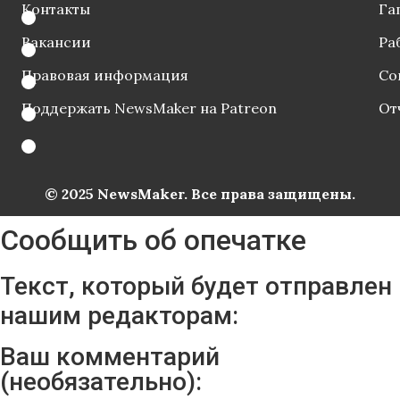
Контакты
Га
Вакансии
Ра
Правовая информация
Со
Поддержать NewsMaker на Patreon
От
© 2025 NewsMaker. Все права защищены.
Сообщить об опечатке
Текст, который будет отправлен
нашим редакторам:
Ваш комментарий
(необязательно):