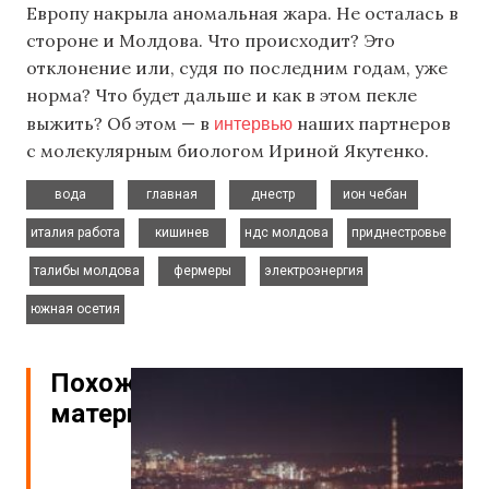
Европу накрыла аномальная жара. Не осталась в
стороне и Молдова. Что происходит? Это
отклонение или, судя по последним годам, уже
норма? Что будет дальше и как в этом пекле
интервью
выжить? Об этом — в
наших партнеров
с молекулярным биологом Ириной Якутенко.
,
,
,
,
вода
главная
днестр
ион чебан
,
,
,
италия работа
кишинев
ндс молдова
приднестровье
,
,
,
,
талибы молдова
фермеры
электроэнергия
южная осетия
Похожие
материалы