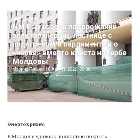
NM Espresso
NM Espresso: о подорожании
электроэнергии, лестнице с
подогревом в парламенте и о
«черве» вместо креста на гербе
Молдовы
Марина Гильен
|
8 Август, 2026
08:08
Энергокризис
В Молдове удалось полностью покрыть