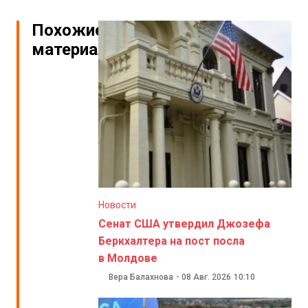
Похожие
материалы
Новости
Сенат США утвердил Джозефа
Беркхалтера на пост посла
в Молдове
Вера Балахнова
-
08 Авг. 2026
10:10