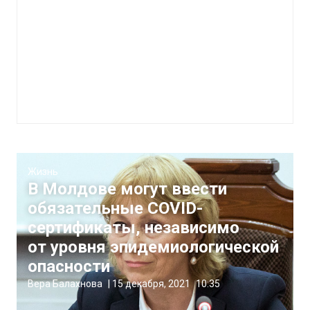
Жизнь
В Молдове могут ввести
обязательные COVID-
сертификаты, независимо
от уровня эпидемиологической
опасности
Вера Балахнова
|
15 декабря, 2021
10:35