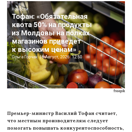
Новости
Тофан: «Обязательная
квота 50% на продукты
из Молдовы на полках
магазинов приведет
к высоким ценам»
Ольга Горчак
|
6 Август, 2026
12:50
freepik
Премьер-министр Василий Тофан считает,
что местным производителям следует
помогать повышать конкурентоспособность,