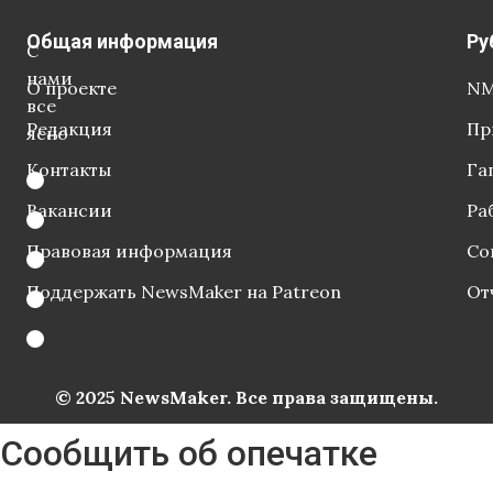
Общая информация
Ру
С
нами
О проекте
NM
все
Редакция
Пр
ясно
Контакты
Га
Вакансии
Ра
Правовая информация
Со
Поддержать NewsMaker на Patreon
От
© 2025 NewsMaker. Все права защищены.
Сообщить об опечатке