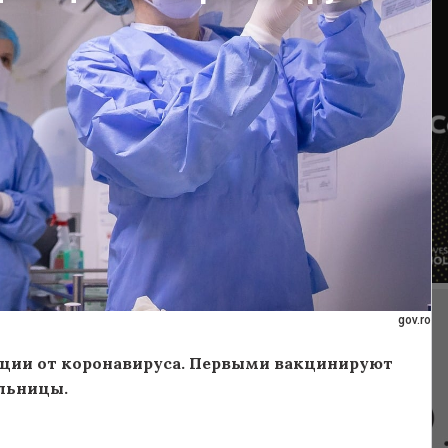
gov.ro
ации от коронавируса. Первыми вакцинируют
льницы.