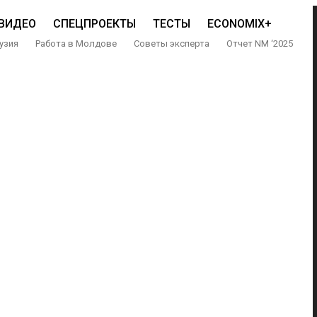
ВИДЕО
СПЕЦПРОЕКТЫ
ТЕСТЫ
ECONOMIX+
узия
Работа в Молдове
Советы эксперта
Отчет NM ‘2025