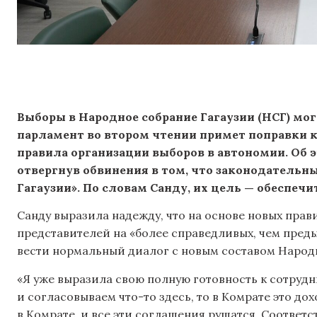
Выборы в Народное собрание Гагаузии (НСГ) могу
парламент во втором чтении примет поправки к
правила организации выборов в автономии. Об э
отвергнув обвинения в том, что законодательн
Гагаузии». По словам Санду, их цель — обеспеч
Санду выразила надежду, что на основе новых прав
представителей на «более справедливых, чем преды
вести нормальный диалог с новым составом Народ
«Я уже выразила свою полную готовность к сотрудн
и согласовываем что-то здесь, то в Комрате это д
в Комрате, и все эти соглашения рушатся. Соответс