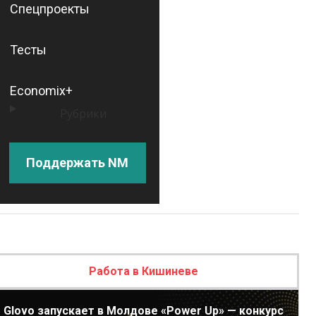
Спецпроекты
Тесты
Economix+
Рубрики
Поддержать NM
Работа в Кишиневе
Glovo запускает в Молдове «Power Up» — конкурс