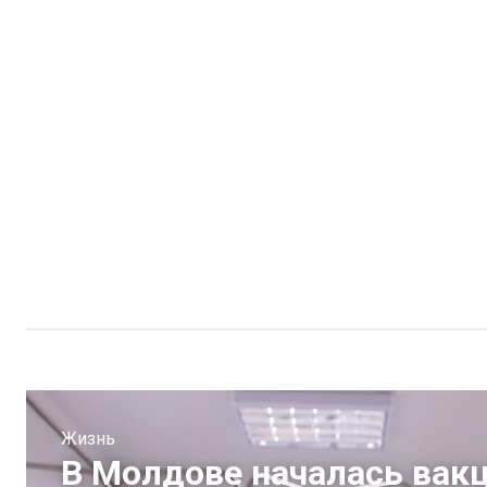
Жизнь
В Молдове началась вакц