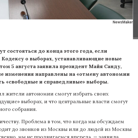
NewsMaker
т состояться до конца этого года, если
 Кодексу о выборах, устанавливающие новые
том 5 августа заявила президент Майя Санду,
ые изменения направлены на «отмену автономии
ить «свободные и справедливые» выборы.
ил жители автономии смогут избрать своих
дущие» выборах, и что центральные власти смогут
ного собрания.
ичеству. Проблема в том, что когда мы обсуждаем
оходит до звонков из Москвы или до людей из Москвы
твенно, мы не продвигаемся вперед», — заявила