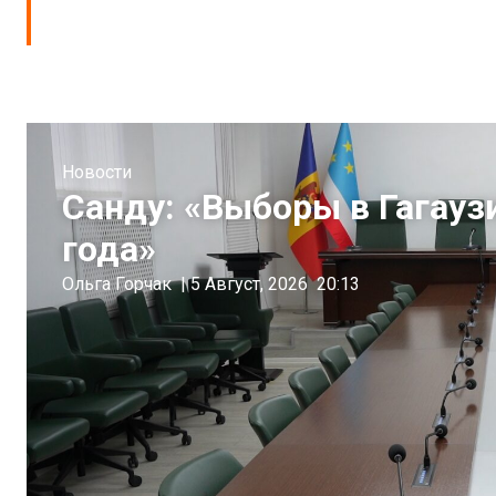
Новости
Санду: «Выборы в Гагауз
года»
Ольга Горчак
|
5 Август, 2026
20:13