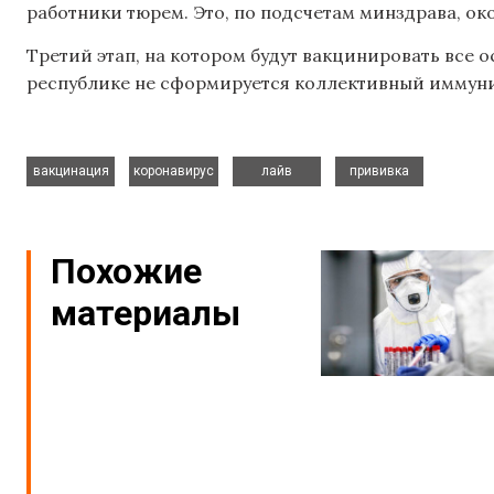
работники тюрем. Это, по подсчетам минздрава, око
Третий этап, на котором будут вакцинировать все о
республике не сформируется коллективный иммуни
,
,
,
вакцинация
коронавирус
лайв
прививка
Похожие
материалы