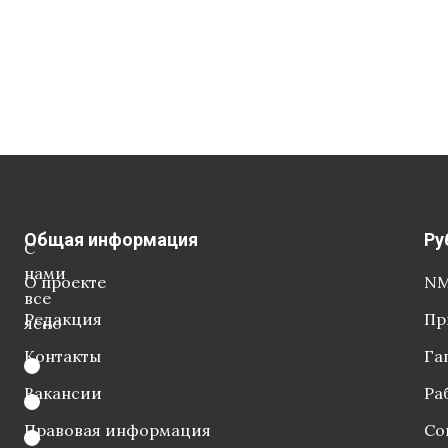
Общая информация
Ру
С
нами
О проекте
NM
все
Редакция
Пр
ясно
Контакты
Га
Вакансии
Ра
Правовая информация
Со