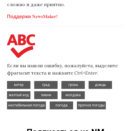
сложно и даже приятно.
Поддержи NewsMaker!
Если вы нашли ошибку, пожалуйста, выделите
фрагмент текста и нажмите
Ctrl+Enter
.
,
,
,
,
ветер
град
грозы
дождь
,
,
,
желтый код
ливни
молдова
,
,
нестабильная погода
погода
прогноз погоды