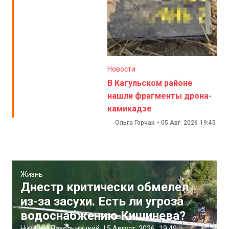
Новости
В Кагульском районе
нашли фрагменты дрона-
камикадзе
Ольга Горчак
-
05 Авг. 2026
19:45
Жизнь
Днестр критически обмелел
из-за засухи. Есть ли угроза
водоснабжению Кишинева?
Николай Пахольницкий
|
5 Август, 2026
19:49