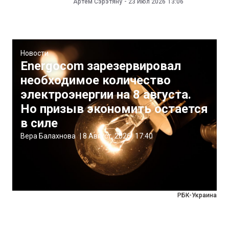
Артём Сэрэтяну
-
23 Июл 2026
13:06
Новости
Energocom зарезервировал
необходимое количество
электроэнергии на 8 августа.
Но призыв экономить остается
в силе
Вера Балахнова
|
8 Август, 2026
17:40
РБК-Украина