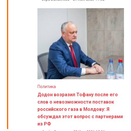
Политика
Додон возразил Тофану после его
слов о невозможности поставок
российского газа в Молдову: Я
обсуждал этот вопрос с партнерами
из РФ