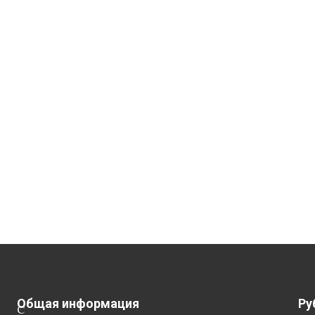
Общая информация
Ру
С