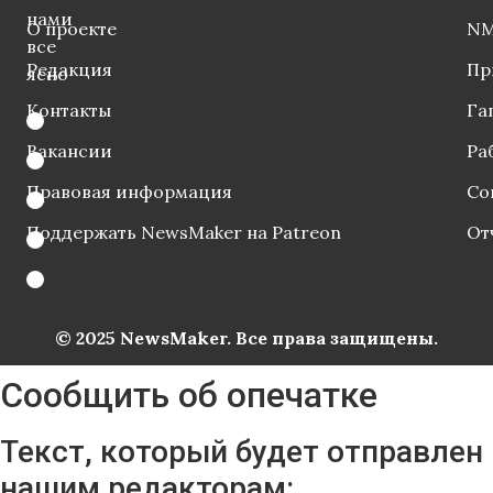
нами
О проекте
NM
все
Редакция
Пр
ясно
Контакты
Га
Вакансии
Ра
Правовая информация
Со
Поддержать NewsMaker на Patreon
От
© 2025 NewsMaker. Все права защищены.
Сообщить об опечатке
Текст, который будет отправлен
нашим редакторам: