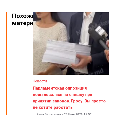
Похожие
материалы
Новости
Парламентская оппозиция
пожаловалась на спешку при
принятии законов. Гросу: Вы просто
не хотите работать
Вера Балахнова
-
24 Июл 2026
17:52