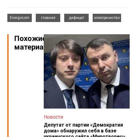
,
,
,
Energocom
главная
дефицит
электричество
Похожие
материалы
Новости
Депутат от партии «Демократия
дома» обнаружил себя в базе
украинского сайта «Миротворец»