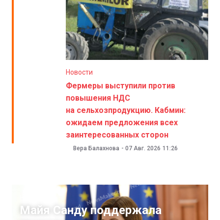
Новости
Фермеры выступили против
повышения НДС
на сельхозпродукцию. Кабмин:
ожидаем предложения всех
заинтересованных сторон
Вера Балахнова
-
07 Авг. 2026
11:26
Новости
Майя Санду поддержала