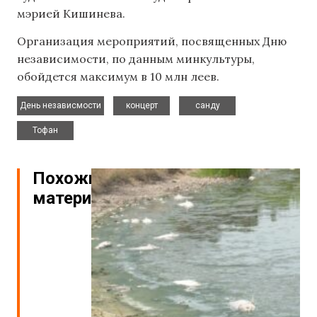
мэрией Кишинева.
Организация мероприятий, посвященных Дню
независимости, по данным минкультуры,
обойдется максимум в 10 млн леев.
,
,
,
День независмости
концерт
санду
Тофан
Похожие
материалы