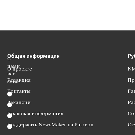
Общая информация
Ру
С
нами
О проекте
NM
все
Редакция
Пр
ясно
Контакты
Га
Вакансии
Ра
Правовая информация
Со
Поддержать NewsMaker на Patreon
От