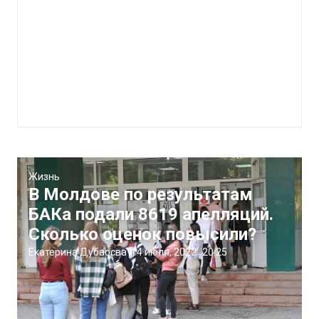
Жизнь
В Молдове по результатам
БАКа подали 8619 апелляций.
Сколько оценок повысили?
Екатерина Дубаосва
|
4 июля, 2022
20:25