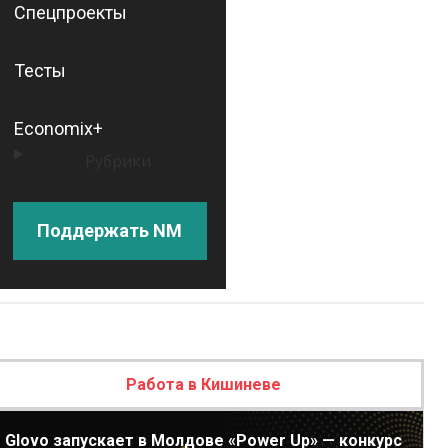
Спецпроекты
Тесты
Economix+
Рубрики
Поддержать NM
Работа в Кишиневе
Glovo запускает в Молдове «Power Up» — конкурс