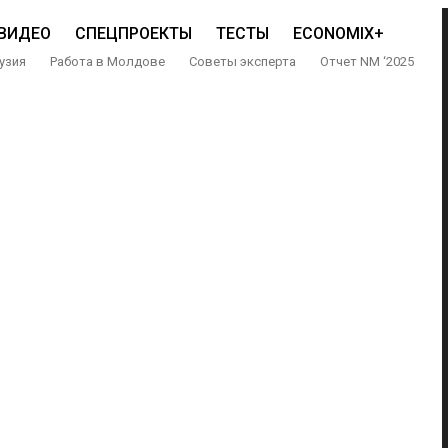
ВИДЕО
СПЕЦПРОЕКТЫ
ТЕСТЫ
ECONOMIX+
узия
Работа в Молдове
Советы эксперта
Отчет NM ‘2025