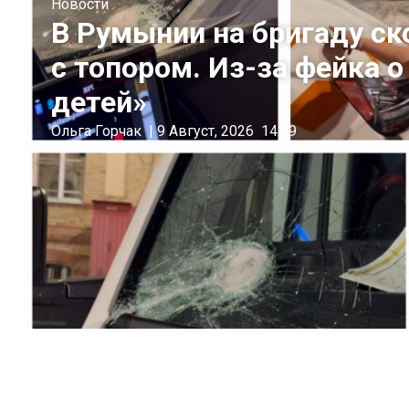
Новости
В Румынии на бригаду с
с топором. Из-за фейка 
детей»
Ольга Горчак
|
9 Август, 2026
14:39