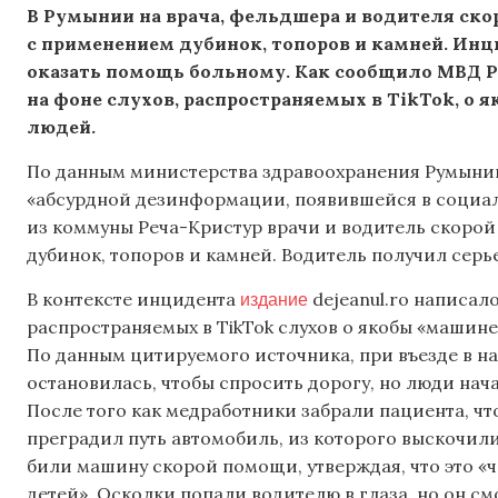
В Румынии на врача, фельдшера и водителя ск
с применением дубинок, топоров и камней. Ин
оказать помощь больному. Как сообщило МВД 
на фоне слухов, распространяемых в TikTok, о
людей.
По данным министерства здравоохранения Румынии
«абсурдной дезинформации, появившейся в социал
из коммуны Реча-Кристур врачи и водитель скоро
дубинок, топоров и камней. Водитель получил серь
издание
В контексте инцидента
dejeanul.ro написал
распространяемых в TikTok слухов о якобы «машин
По данным цитируемого источника, при въезде в на
остановилась, чтобы спросить дорогу, но люди нач
После того как медработники забрали пациента, ч
преградил путь автомобиль, из которого выскочил
били машину скорой помощи, утверждая, что это 
детей». Осколки попали водителю в глаза, но он с