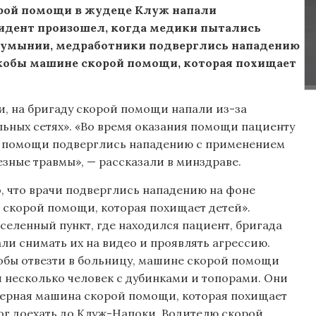
орой помощи в жудеце Клуж напали
цидент произошел, когда медики пытались
Румынии, медработники подверглись нападению
 якобы машине скорой помощи, которая похищает
, на бригаду скорой помощи напали из-за
ьных сетях». «Во время оказания помощи пациенту
й помощи подверглись нападению с применением
езные травмы», — рассказали в минздраве.
о, что врачи подверглись нападению на фоне
е скорой помощи, которая похищает детей».
селенный пункт, где находился пациент, бригада
али снимать их на видео и проявлять агрессию.
тобы отвезти в больницу, машине скорой помощи
и несколько человек с дубинками и топорами. Они
«черная машина скорой помощи, которая похищает
мог доехать до Клуж-Напоки. Водителю скорой