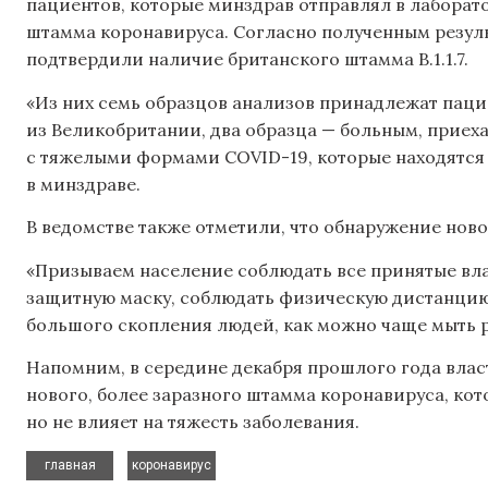
пациентов, которые минздрав отправлял в лабора
штамма коронавируса. Согласно полученным результ
подтвердили наличие британского штамма B.1.1.7.
«Из них семь образцов анализов принадлежат паци
из Великобритании, два образца — больным, приех
с тяжелыми формами COVID-19, которые находятся 
в минздраве.
В ведомстве также отметили, что обнаружение нов
«Призываем население соблюдать все принятые вла
защитную маску, соблюдать физическую дистанцию
большого скопления людей, как можно чаще мыть ру
Напомним, в середине декабря прошлого года вла
нового, более заразного штамма коронавируса, ко
но не влияет на тяжесть заболевания.
,
главная
коронавирус