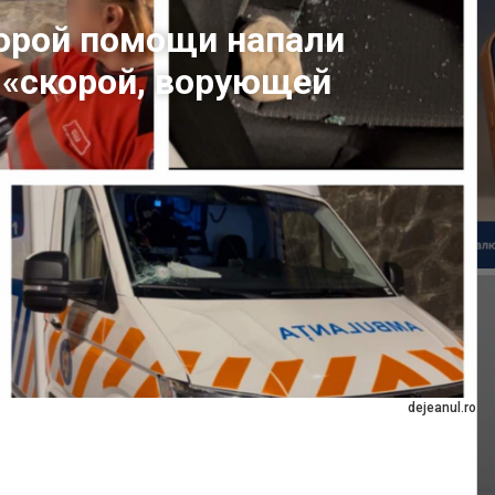
корой помощи напали
о «скорой, ворующей
dejeanul.ro