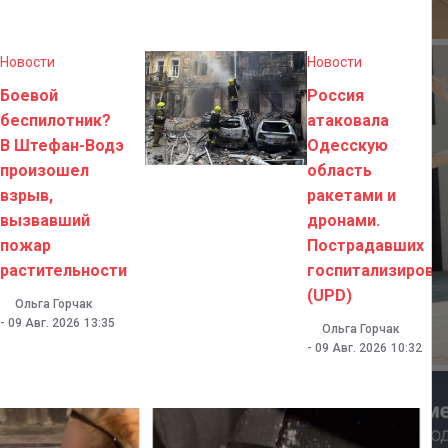
Новости
Новости
Боевой
Россия
беспилотник?
атаковала
В Штефан-Водэ
Одесскую
произошел
область
взрыв,
ракетами и
вызвавший
дронами.
пожар
Пострадавших
растительности
госпитализирова
(UPD)
Ольга Горчак
-
09 Авг. 2026
13:35
Ольга Горчак
-
09 Авг. 2026
10:32