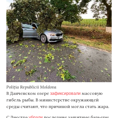
Poliția Republicii Moldova
зафиксировали
В Данченском озере
массовую
гибель рыбы. В министерстве окружающей
среды считают, что причиной могла стать жара.
убрали
С Днестра
последние защитные барьеры,