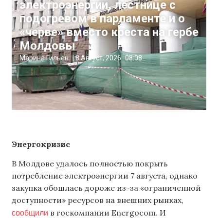
электроэнергии, лестнице с
подогревом в парламенте и о
«черве» вместо креста на гербе
Молдовы
Марина Гильен
|
8 Август, 2026
08:08
Энергокризис
В Молдове удалось полностью покрыть
потребление электроэнергии 7 августа, однако
закупка обошлась дороже из-за «ограниченной
доступности» ресурсов на внешних рынках,
сообщили
в госкомпании Energocom. И