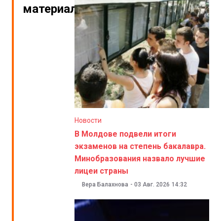
материалы
Новости
В Молдове подвели итоги
экзаменов на степень бакалавра.
Минобразования назвало лучшие
лицеи страны
Вера Балахнова
-
03 Авг. 2026
14:32