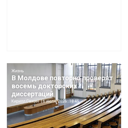
Жизнь
В Молдове повторно проверят
восемь докторских
диссертаций
Кирилл Сажин
|
6 июля, 2026
18:45