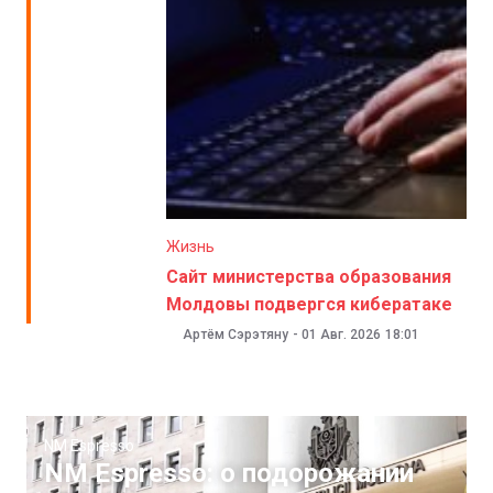
Жизнь
Сайт министерства образования
Молдовы подвергся кибератаке
Артём Сэрэтяну
-
01 Авг. 2026
18:01
NM Espresso
NM Espresso: о подорожании