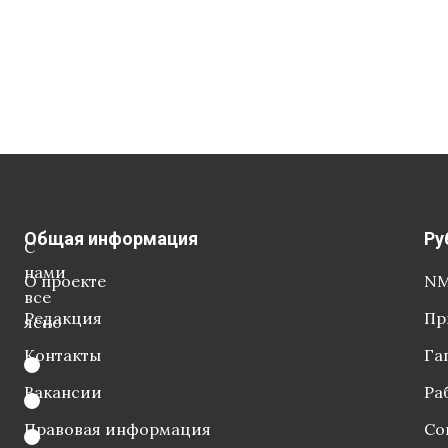
Общая информация
Ру
С
нами
О проекте
NM
все
Редакция
Пр
ясно
Контакты
Га
Вакансии
Ра
Правовая информация
Со