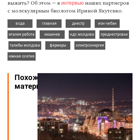
интервью
выжить? Об этом — в
наших партнеров
с молекулярным биологом Ириной Якутенко.
,
,
,
,
вода
главная
днестр
ион чебан
,
,
,
италия работа
кишинев
ндс молдова
приднестровье
,
,
,
,
талибы молдова
фермеры
электроэнергия
южная осетия
Похожие
материалы